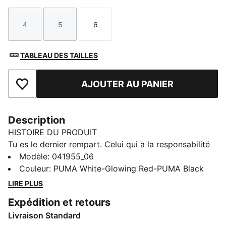
4
5
6
Taille
Taille
Taille
TABLEAU DES TAILLES
AJOUTER AU PANIER
Ajouter aux favoris
Description
HISTOIRE DU PRODUIT
Tu es le dernier rempart. Celui qui a la responsabilité
de la victoire... ou de la défaite. Alors opte pour un
Modèle
:
041955_06
équipement digne de ce nom avec PUMA ULTRA
Couleur
:
PUMA White-Glowing Red-PUMA Black
PROTECT. Ces gants sont dotés d'une paume en latex
LIRE PLUS
de 3 mm pour une excellente adhérence et une bonne
Expédition et retours
résistance, d'une sangle en latex au poignet pour un
Livraison Standard
soutien supplémentaire, et d'un système de protection