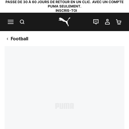
PASSE DE 30 À 60 JOURS DE RETOUR EN UN CLIC. AVEC UN COMPTE
PUMA SEULEMENT.
INSCRIS-TOI
RECHERCHE
LIVE CHAT
MON C
PA
PUMA.com
Football