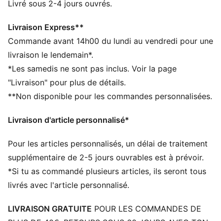
moderne conçu par PUMA.
Livré sous 2-4 jours ouvrés.
DÉTAILS
Paume en latex multi-grip de 3 mm pour une
Livraison Express**
excellente prise en main
Commande avant 14h00 du lundi au vendredi pour une
RC / Regular Cut : Coupe régulière décontractée pour
livraison le lendemain*.
un contrôle parfait du ballon
*Les samedis ne sont pas inclus. Voir la page
Corps en PU, un matériau léger pour un meilleur
"Livraison" pour plus de détails.
confort et un fit parfait
**Non disponible pour les commandes personnalisées.
Dos de la main en latex gaufré pour une meilleure
souplesse et une plus grande puissance lors des
Livraison d'article personnalisé*
dégagements au poing
Ouverture latérale pour le poignet et sangle pleine
Pour les articles personnalisés, un délai de traitement
longueur en latex
Système de protection PUMA 4 doigts
supplémentaire de 2-5 jours ouvrables est à prévoir.
Conception conforme à la norme EN 16027
*Si tu as commandé plusieurs articles, ils seront tous
PUMA Enfant et Adolescent : recommandé pour les
livrés avec l'article personnalisé.
enfants âgés de 8 à 16 ans
LIVRAISON GRATUITE
POUR LES COMMANDES DE