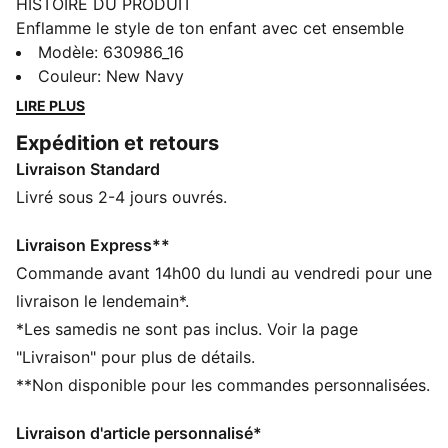
HISTOIRE DU PRODUIT
Enflamme le style de ton enfant avec cet ensemble
saisissant. Doté d'un motif Super PUMA imprimé en
Modèle
:
630986_16
relief sur le haut et d'un logo PUMA Cat sur le short,
Couleur
:
New Navy
cet ensemble apporte une énergie ludique et un
LIRE PLUS
confort personnalisable grâce à la taille élastique et
Expédition et retours
au cordon de serrage interne.
Livraison Standard
CARACTÉRISTIQUES + AVANTAGES
Confectionné avec un minimum de 20 % de coton
Livré sous 2-4 jours ouvrés.
recyclé
DÉTAILS
Livraison Express**
Coupe régulière
Commande avant 14h00 du lundi au vendredi pour une
Jersey simple
livraison le lendemain*.
Aux genoux
*Les samedis ne sont pas inclus. Voir la page
Manches courtes
"Livraison" pour plus de détails.
Poche latérale
**Non disponible pour les commandes personnalisées.
PUMA Bébé : recommandé pour les enfants âgés de
0 à 4 ans
Livraison d'article personnalisé*