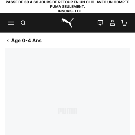
PASSE DE 30 À 60 JOURS DE RETOUR EN UN CLIC. AVEC UN COMPTE
PUMA SEULEMENT.
INSCRIS-TOI
RECHERCHE
LIVE CHAT
MON C
PA
PUMA.com
Âge 0-4 Ans