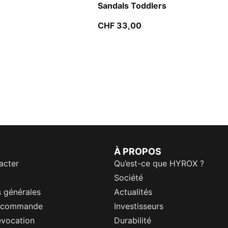
Sandals Toddlers
CHF 33,00
À PROPOS
acter
Qu’est-ce que HYROX ?
Société
 générales
Actualités
a commande
Investisseurs
évocation
Durabilité