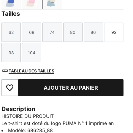
Royal Sapphire
Pink Shimmer
Alpine Snow-Print
Tailles
62
68
74
80
86
92
Taille
Taille
Taille
Taille
Taille
Taille
98
104
Taille
Taille
TABLEAU DES TAILLES
AJOUTER AU PANIER
Ajouter aux favoris
Description
HISTOIRE DU PRODUIT
Le t-shirt est doté du logo PUMA N° 1 imprimé en
caoutchouc et d'un col ras du cou côtelé. Le short
Modèle
:
686285_88