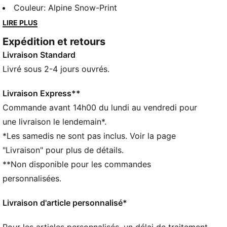
révèle lui aussi un logo PUMA N° 1 imprimé en
Couleur
:
Alpine Snow-Print
caoutchouc et un cordon de serrage interne pour
LIRE PLUS
personnaliser la coupe. Cet ensemble est parfait pour
Expédition et retours
jouer ou pour se détendre confortablement à la
Livraison Standard
maison.
DÉTAILS
Livré sous 2-4 jours ouvrés.
Coupe régulière
Col rond côtelé
Livraison Express**
Cordon de serrage interne sur le short
Commande avant 14h00 du lundi au vendredi pour
Manches courtes
une livraison le lendemain*.
Poches latérales
*Les samedis ne sont pas inclus. Voir la page
Détails brandés PUMA
"Livraison" pour plus de détails.
**Non disponible pour les commandes
personnalisées.
Livraison d'article personnalisé*