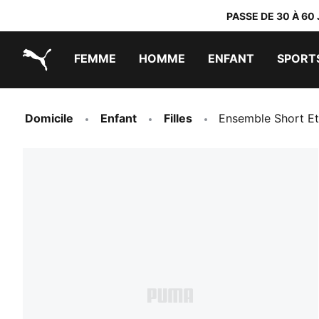
PASSE DE 30 À 60
FEMME
HOMME
ENFANT
SPORT
PUMA.com
PUMA x TRANSFORMERS
PUMA x DORA THE EXPLORER
Chaussures faciles à enfiler
Baskets à moins de 60 CHF
Vêtements à moins de 30 CHF
Domicile
Enfant
Filles
Ensemble Short Et 