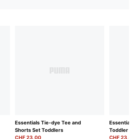
Essentials Tie-dye Tee and
Essentials 
Shorts Set Toddlers
Toddler
CHF 23,00
CHF 23,00