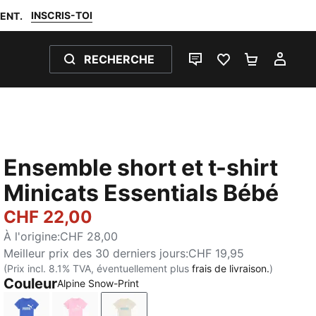
INSCRIS-TOI
ENT.
RECHERCHE
LIVE CHAT
FAVORIS 0
PANIER 0
MON
Ensemble short et t-shirt
Minicats Essentials Bébé
CHF 22,00
À l'origine
:
CHF 28,00
Meilleur prix des 30 derniers jours
:
CHF 19,95
(Prix incl. 8.1% TVA, éventuellement plus
frais de livraison.
)
Couleur
Alpine Snow-Print