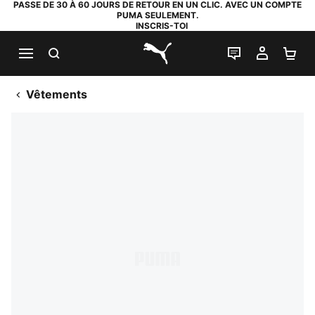
PASSE DE 30 À 60 JOURS DE RETOUR EN UN CLIC. AVEC UN COMPTE
PUMA SEULEMENT.
INSCRIS-TOI
RECHERCHE
LIVE CHAT
MON C
PA
PUMA.com
Vêtements