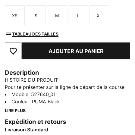
XS
S
M
L
XL
Taille
Taille
Taille
Taille
Taille
TABLEAU DES TAILLES
AJOUTER AU PANIER
Ajouter aux favoris
Description
HISTOIRE DU PRODUIT
Pour te présenter sur la ligne de départ de la course
fitness ultime, il te faut un équipement de pointe. La
Modèle
:
527640_01
collaboration PUMA x HYROX est de retour avec de
Couleur
:
PUMA Black
nouveaux modèles spécialement conçus pour les
LIRE PLUS
athlètes HYROX. Que tu te prépares pour ton premier
Expédition et retours
événement HYROX ou que tu cherches à pulvériser ton
Livraison Standard
record personnel, chaque modèle de cette collection