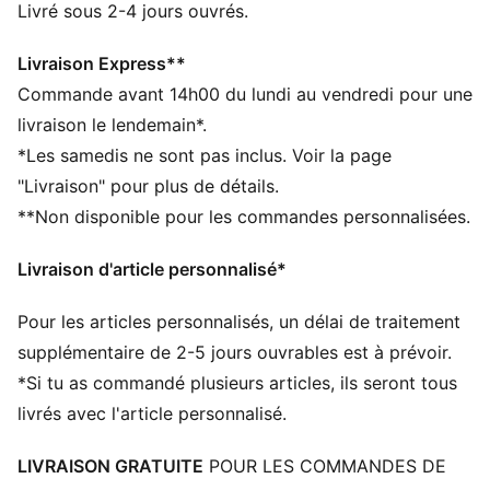
est taillé pour encaisser l'intensité de cette
Livré sous 2-4 jours ouvrés.
compétition hors norme.
CARACTÉRISTIQUES + AVANTAGES
Livraison Express**
dryCELL : la technologie PUMA évacue l’humidité du
Commande avant 14h00 du lundi au vendredi pour une
corps pour te protéger de la transpiration pendant tes
livraison le lendemain*.
activités
*Les samedis ne sont pas inclus. Voir la page
Confectionné avec un minimum de 30 % de matériaux
"Livraison" pour plus de détails.
recyclés
**Non disponible pour les commandes personnalisées.
DÉTAILS
Coupe : Moulante
Livraison d'article personnalisé*
Matériau principal : tissu côtelé
Col : Col rond
Pour les articles personnalisés, un délai de traitement
Sans manches
Longueur : Raccourci
supplémentaire de 2-5 jours ouvrables est à prévoir.
Poches : poche intérieure pour téléphone à l'avant
*Si tu as commandé plusieurs articles, ils seront tous
livrés avec l'article personnalisé.
LIVRAISON GRATUITE
POUR LES COMMANDES DE