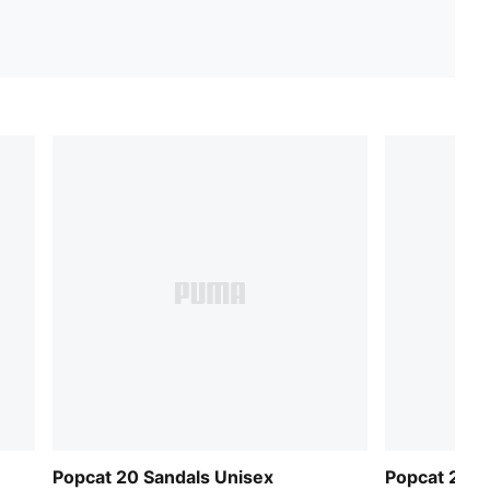
Popcat 20 Sandals Unisex
Popcat 20 S