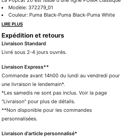
La Popcat 20 est issue d'une ligne PUMA classique
qui associe de manière inédite le style et le confort.
Modèle
:
372279_01
Et ce depuis de nombreuses générations et pour bien
Couleur
:
Puma Black-Puma Black-Puma White
d'autres encore.
LIRE PLUS
DÉTAILS
Expédition et retours
Bride rembourrée en cuir synthétique
Livraison Standard
Semelle EVA injectée pour un amorti, une souplesse
et un confort supplémentaires
Livré sous 2-4 jours ouvrés.
Logo PUMA No. 1 sur la bride
Livraison Express**
Commande avant 14h00 du lundi au vendredi pour
une livraison le lendemain*.
*Les samedis ne sont pas inclus. Voir la page
"Livraison" pour plus de détails.
**Non disponible pour les commandes
personnalisées.
Livraison d'article personnalisé*