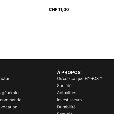
CHF 11,00
À PROPOS
acter
Qu’est-ce que HYROX ?
Société
 générales
Actualités
a commande
Investisseurs
évocation
Durabilité