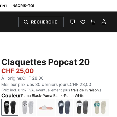
INSCRIS-TOI
ENT.
RECHERCHE
LIVE CHAT
FAVORIS 0
PANIER 0
MON
Claquettes Popcat 20
CHF 25,00
À l'origine
:
CHF 28,00
Meilleur prix des 30 derniers jours
:
CHF 23,00
(Prix incl. 8.1% TVA, éventuellement plus
frais de livraison.
)
Couleur
Puma Black-Puma Black-Puma White
Puma Black-Puma Black-Puma White
Puma White-Puma Black
PUMA White-Apricot Blush
Inky Blue-PUMA White
PUMA White-Dark
Emerald 