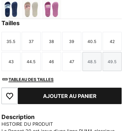
Lucite-Blue Jewel
Rosy Outlook-Chocolate Brown-Alpine Snow
Mauve Pop-Apple Spritz
Tailles
35.5
37
38
39
40.5
42
Taille
Taille
Taille
Taille
Taille
Taille
43
44.5
46
47
48.5
49.5
Taille
Taille
Taille
Taille
Taille
Taille
TABLEAU DES TAILLES
AJOUTER AU PANIER
Ajouter aux favoris
Description
HISTOIRE DU PRODUIT