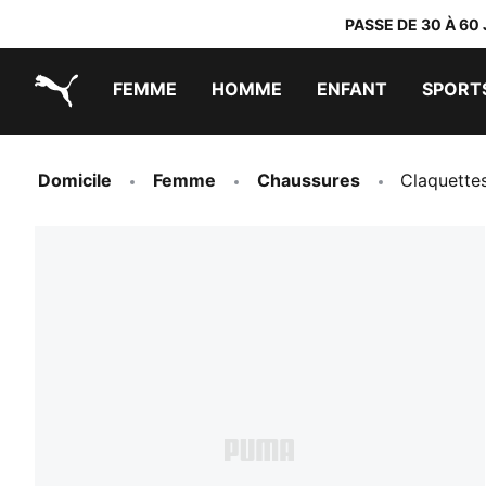
PASSE DE 30 À 60
FEMME
HOMME
ENFANT
SPORT
PUMA.com
PUMA x DORA THE EXPLORER
Chaussures faciles à enfiler
Baskets à moins de 60 CHF
Vêtements à moins de 30 CHF
Domicile
Femme
Chaussures
Claquette