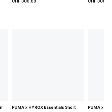
CHF 300,00
CHF 300,0
en
PUMA x HYROX Essentials Short
PUMA x HY