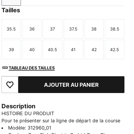
Tailles
35.5
36
37
37.5
38
38.5
Taille
Taille
Taille
Taille
Taille
Taille
39
40
40.5
41
42
42.5
Taille
Taille
Taille
Taille
Taille
Taille
TABLEAU DES TAILLES
AJOUTER AU PANIER
Ajouter aux favoris
Description
HISTOIRE DU PRODUIT
Pour te présenter sur la ligne de départ de la course
fitness ultime, il te faut un équipement de pointe. La
Modèle
:
312960_01