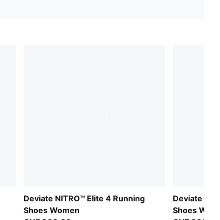
Deviate NITRO™ Elite 4 Running
Deviate NIT
Shoes Women
Shoes Wom