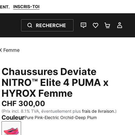
INSCRIS-TOI
ENT.
RECHERCHE
LIVE CHAT
FAVORIS 0
PANIER 0
MON
OX Femme
Chaussures Deviate
NITRO™ Elite 4 PUMA x
HYROX Femme
CHF 300,00
(Prix incl. 8.1% TVA, éventuellement plus
frais de livraison.
)
Couleur
Pure Pink-Electric Orchid-Deep Plum
Pure Pink-Electric Orchid-Deep Plum