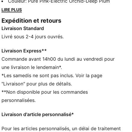
collaboration PUMA x HYROX est de retour avec de
Couleur
:
Pure Pink-Electric Orchid-Deep Plum
nouveaux modèles spécialement conçus pour les
LIRE PLUS
athlètes HYROX. Et quoi de mieux que la nouvelle
Expédition et retours
Deviate Elite 4, la première chaussure spécialement
Livraison Standard
conçue pour HYROX. On a repris l’une de nos
chaussures de course les plus rapides à ce jour et
Livré sous 2-4 jours ouvrés.
l’avons réinventée spécialement pour HYROX, avec
des changements pensés littéralement pour propulser
Livraison Express**
les athlètes dans leurs courses et leurs répétitions.
Commande avant 14h00 du lundi au vendredi pour
CARACTÉRISTIQUES + AVANTAGES
une livraison le lendemain*.
PWRPLATE : plaque en fibre de carbone conçue pour
*Les samedis ne sont pas inclus. Voir la page
stabiliser la semelle intermédiaire tout en maximisant
"Livraison" pour plus de détails.
le transfert d’énergie
**Non disponible pour les commandes
PUMAGRIP : composé de caoutchouc de
performance durable conçu pour une traction sur
personnalisées.
toutes les surfaces
DÉTAILS
Livraison d'article personnalisé*
Largeur : régulière
Bout : Arrondi
Pour les articles personnalisés, un délai de traitement