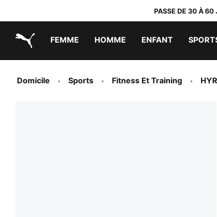
PASSE DE 30 À 60
FEMME
HOMME
ENFANT
SPORT
PUMA.com
PUMA x TRANSFORMERS
PUMA x DORA THE EXPLORER
Chaussures faciles à enfiler
Baskets à moins de 60 CHF
Vêtements à moins de 30 CHF
Domicile
Sports
Fitness Et Training
HY