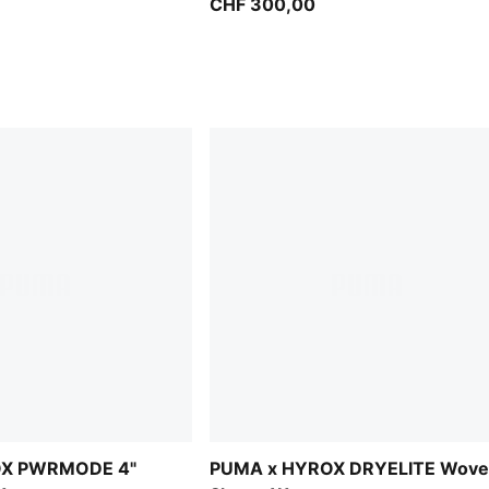
CHF 300,00
OX PWRMODE 4"
PUMA x HYROX DRYELITE Wov