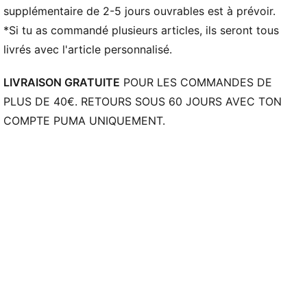
Fermeture : Fermeture à lacets
supplémentaire de 2-5 jours ouvrables est à prévoir.
Talon : Talon plat
*Si tu as commandé plusieurs articles, ils seront tous
Hauteur de semelle : 40 mm/32 mm
livrés avec l'article personnalisé.
Poids : 194 g (taille EU 42)
Dénivelé talon-pointe : 8 mm
LIVRAISON GRATUITE
POUR LES COMMANDES DE
Pronation : Neutre
PLUS DE 40€. RETOURS SOUS 60 JOURS AVEC TON
Semelle extérieure modifiée pour une traction
COMPTE PUMA UNIQUEMENT.
optimale pour les sleds