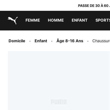
PASSE DE 30 À 60
FEMME
HOMME
ENFANT
SPORT
PUMA.com
PUMA x TRANSFORMERS
PUMA x DORA THE EXPLORER
Chaussures faciles à enfiler
Baskets à moins de 60 CHF
Vêtements à moins de 30 CHF
Domicile
Enfant
Âge 8-16 Ans
Chaussure