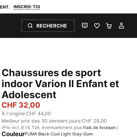
INSCRIS-TOI
ENT.
RECHERCHE
LIVE CHAT
FAVORIS 0
PANIER 0
MON
Chaussures de sport
indoor Varion II Enfant et
Adolescent
CHF 32,00
À l'origine
:
CHF 44,00
Meilleur prix des 30 derniers jours
:
CHF 29,00
(Prix incl. 8.1% TVA, éventuellement plus
frais de livraison.
)
Couleur
PUMA Black-Cool Light Gray-Gum