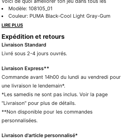
Voici de quoi améliorer ton jeu dans tous les
domaines. La Varion II est parfaite pour la haute
Modèle
:
108105_01
intensité et le jeu rapide. La technologie Variofoam
Couleur
:
PUMA Black-Cool Light Gray-Gum
amortit ta foulée, le Variomesh garde les pieds au
LIRE PLUS
frais alors que le Stability Frame gère les appuis et
Expédition et retours
les changements de direction rapides. Quant au
Livraison Standard
SOFTFOAM+, il améliore le confort dans la chaussure.
Tout est fait pour que tu leur montres qui le patron.
Livré sous 2-4 jours ouvrés.
CARACTÉRISTIQUES + AVANTAGES
La tige des chaussures est composée d’au moins
Livraison Express**
30 % de matériaux recyclés
Commande avant 14h00 du lundi au vendredi pour
SOFTFOAM+ : Semelle intérieure confortable conçue
une livraison le lendemain*.
pour offrir un amorti doux grâce à son talon ultra-
*Les samedis ne sont pas inclus. Voir la page
épais
"Livraison" pour plus de détails.
DÉTAILS
**Non disponible pour les commandes
Coupe régulière à large
Coussin Variofoam
personnalisées.
Variomesh pour la respirabilité
Pièce de stabilité pour un maintien optimal sur les
Livraison d'article personnalisé*