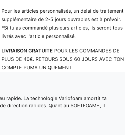
côtés
PUMA Enfant et Adolescent : recommandé pour les
Pour les articles personnalisés, un délai de traitement
enfants âgés de 8 à 16 ans
supplémentaire de 2-5 jours ouvrables est à prévoir.
PUMA Enfant et Adolescent : recommandé pour les
*Si tu as commandé plusieurs articles, ils seront tous
enfants âgés de 8 à 16 ans
livrés avec l'article personnalisé.
LIVRAISON GRATUITE
POUR LES COMMANDES DE
PLUS DE 40€. RETOURS SOUS 60 JOURS AVEC TON
COMPTE PUMA UNIQUEMENT.
 jeu rapide. La technologie Variofoam amortit ta
s de direction rapides. Quant au SOFTFOAM+, il