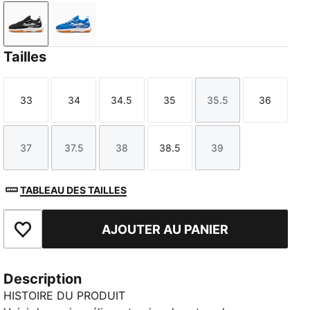
PUMA Black-Cool Light Gray-Gum
PUMA Team Royal-PUMA White-Gum
Tailles
33
34
34.5
35
35.5
36
Taille
Taille
Taille
Taille
Taille
Taille
37
37.5
38
38.5
39
Taille
Taille
Taille
Taille
Taille
TABLEAU DES TAILLES
AJOUTER AU PANIER
Ajouter aux favoris
Description
HISTOIRE DU PRODUIT