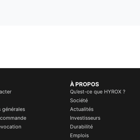
À PROPOS
acter
Qu’est-ce que HYROX ?
Société
 générales
Actualités
a commande
Investisseurs
évocation
Durabilité
Emplois