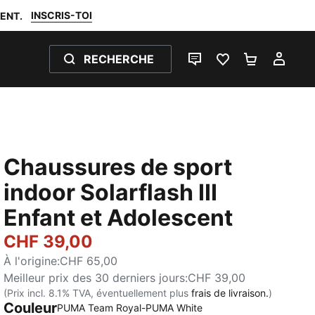
INSCRIS-TOI
ENT.
RECHERCHE
LIVE CHAT
FAVORIS 0
PANIER 0
MON
Chaussures de sport
indoor Solarflash III
Enfant et Adolescent
CHF 39,00
À l'origine
:
CHF 65,00
Meilleur prix des 30 derniers jours
:
CHF 39,00
(Prix incl. 8.1% TVA, éventuellement plus
frais de livraison.
)
Couleur
PUMA Team Royal-PUMA White