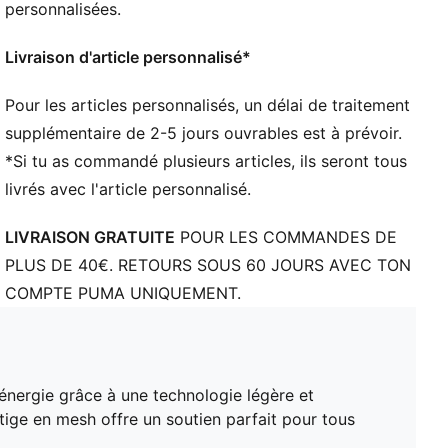
voûte plantaire
personnalisées.
PUMA Enfant et Adolescent : Recommandé pour les
enfants âgés de 8 à 16 ans
Livraison d'article personnalisé*
PUMA Enfant et Adolescent : Recommandé pour les
enfants âgés de 8 à 16 ans
Pour les articles personnalisés, un délai de traitement
supplémentaire de 2-5 jours ouvrables est à prévoir.
*Si tu as commandé plusieurs articles, ils seront tous
livrés avec l'article personnalisé.
LIVRAISON GRATUITE
POUR LES COMMANDES DE
PLUS DE 40€. RETOURS SOUS 60 JOURS AVEC TON
COMPTE PUMA UNIQUEMENT.
'énergie grâce à une technologie légère et
 tige en mesh offre un soutien parfait pour tous