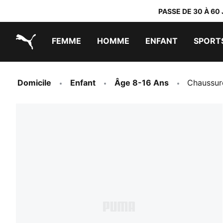
PASSE DE 30 À 60
FEMME
HOMME
ENFANT
SPORT
PUMA.com
PUMA x TRANSFORMERS
PUMA x DORA THE EXPLORER
Chaussures faciles à enfiler
Baskets à moins de 60 CHF
Vêtements à moins de 30 CHF
Domicile
Enfant
Âge 8-16 Ans
Chaussure