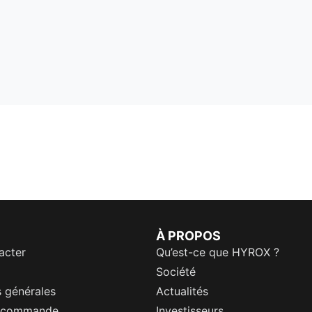
À PROPOS
acter
Qu’est-ce que HYROX ?
Société
 générales
Actualités
a commande
Investisseurs