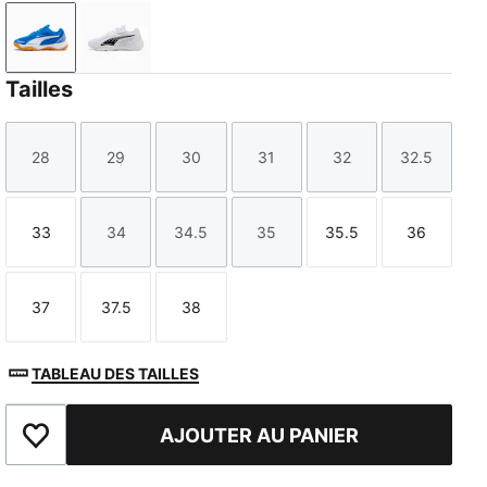
PUMA Team Royal-PUMA White
PUMA White-PUMA Black
Tailles
28
29
30
31
32
32.5
Taille
Taille
Taille
Taille
Taille
Taille
33
34
34.5
35
35.5
36
Taille
Taille
Taille
Taille
Taille
Taille
37
37.5
38
Taille
Taille
Taille
TABLEAU DES TAILLES
AJOUTER AU PANIER
Ajouter aux favoris