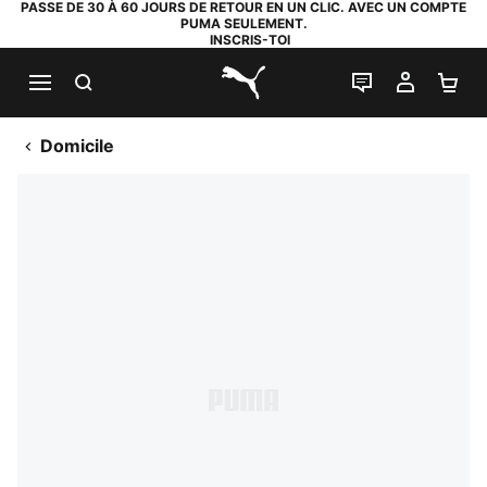
PASSE DE 30 À 60 JOURS DE RETOUR EN UN CLIC. AVEC UN COMPTE
PUMA SEULEMENT.
INSCRIS-TOI
RECHERCHE
LIVE CHAT
MON C
PA
PUMA.com
Domicile