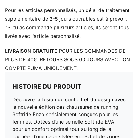
Chaussure basse
Pour les articles personnalisés, un délai de traitement
Niveau de coussinage : faible
Zones de traction en caoutchouc
supplémentaire de 2-5 jours ouvrables est à prévoir.
Détails brandés PUMA
*Si tu as commandé plusieurs articles, ils seront tous
livrés avec l'article personnalisé.
LIVRAISON GRATUITE
POUR LES COMMANDES DE
PLUS DE 40€. RETOURS SOUS 60 JOURS AVEC TON
COMPTE PUMA UNIQUEMENT.
HISTOIRE DU PRODUIT
Découvre la fusion du confort et du design avec
la nouvelle édition des chaussures de running
Softride Enzo spécialement conçues pour les
femmes. Dotées d’une semelle Softride EVA
pour un confort optimal tout au long de la
journée, d’une cage stylée en TPU et de zones