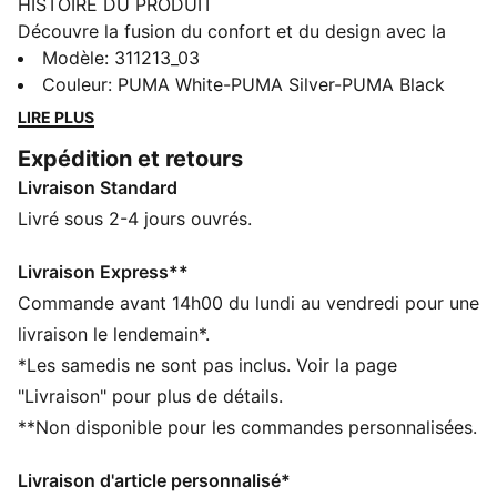
HISTOIRE DU PRODUIT
Découvre la fusion du confort et du design avec la
nouvelle édition des chaussures de running Softride
Modèle
:
311213_03
Enzo spécialement conçues pour les femmes. Dotées
Couleur
:
PUMA White-PUMA Silver-PUMA Black
d’une semelle Softride EVA pour un confort optimal
LIRE PLUS
tout au long de la journée, d’une cage stylée en TPU et
Expédition et retours
de zones en caoutchouc pour une meilleure
Livraison Standard
adhérence, ces chaussures pour femme révolutionnent
tes runs foulé après foulée.
Livré sous 2-4 jours ouvrés.
CARACTÉRISTIQUES + AVANTAGES
La tige des chaussures est composée d’au moins 30 %
Livraison Express**
de matériaux recyclés
Commande avant 14h00 du lundi au vendredi pour une
SOFTRIDE : mousse souple conçue pour un amorti et
livraison le lendemain*.
un confort supérieurs tout au long de la journée
*Les samedis ne sont pas inclus. Voir la page
SOFTFOAM+ : semelle intérieure confortable conçue
"Livraison" pour plus de détails.
pour offrir un amorti doux grâce à son talon ultra-
**Non disponible pour les commandes personnalisées.
épais
DÉTAILS
Livraison d'article personnalisé*
Fermeture à lacets