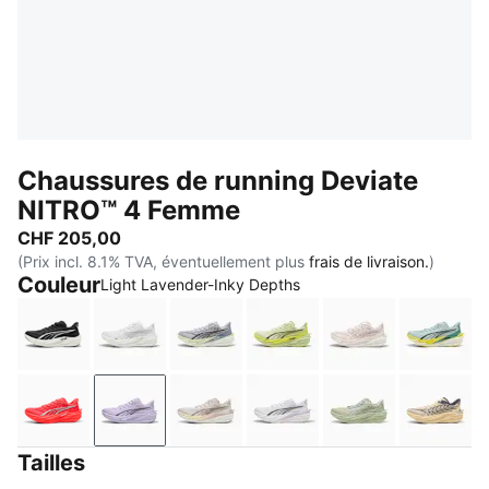
Chaussures de running Deviate
NITRO™ 4 Femme
CHF 205,00
(Prix incl. 8.1% TVA, éventuellement plus
frais de livraison.
)
Couleur
Light Lavender-Inky Depths
PUMA Black-PUMA White-PUMA Silver
PUMA White-Feather Gray
Vibrant Silver-Apple Spritz
Apple Spritz-Lux Lime
Jasmine Flowe
Fresh 
Ultra Red-PUMA Silver
Light Lavender-Inky Depths
Alpine Snow-Misty Pink
PUMA White-Light Laven
Soft Grass-Cré
Butter
Tailles