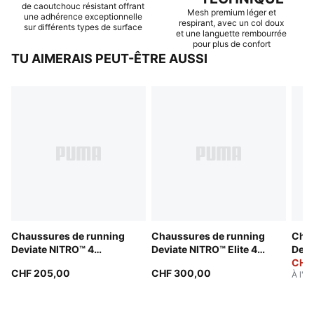
de caoutchouc résistant offrant
Mesh premium léger et
une adhérence exceptionnelle
respirant, avec un col doux
sur différents types de surface
et une languette rembourrée
pour plus de confort
TU AIMERAIS PEUT-ÊTRE AUSSI
Chaussures de running
Chaussures de running
Chau
Deviate NITRO™ 4
Deviate NITRO™ Elite 4
Devi
Homme
Homme
Eki
CHF
CHF 205,00
CHF 300,00
À l'or