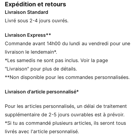
Expédition et retours
CARACTÉRISTIQUES + AVANTAGES
Livraison Standard
La tige des chaussures est composée d’au moins 20 %
de matériaux recyclés
Livré sous 2-4 jours ouvrés.
DÉTAILS
Conçu pour : Course sur route :
Livraison Express**
Largeur : régulière
Commande avant 14h00 du lundi au vendredi pour une
Fermeture : Fermeture à lacets
livraison le lendemain*.
Technologie NITROFOAM™ de mousse avec de l’azote
*Les samedis ne sont pas inclus. Voir la page
injecté pour une réactivité et un amorti incroyables en
"Livraison" pour plus de détails.
toute légèreté
**Non disponible pour les commandes personnalisées.
Bandes PWRTAPE offre un renfort stratégique sur la
tige
Livraison d'article personnalisé*
Amorti : maximum
Nombre moyen de kilomètres : 800 km
Pour les articles personnalisés, un délai de traitement
Dénivelé talon-pointe : 8 mm
Plaque en fibre de carbone PWRPLATE pour
supplémentaire de 2-5 jours ouvrables est à prévoir.
maximiser le transfert d’énergie et la propulsion
*Si tu as commandé plusieurs articles, ils seront tous
Semelle extérieure en caoutchouc PUMAGRIP haute
livrés avec l'article personnalisé.