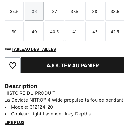
35.5
36
37
37.5
38
38.5
Taille
Taille
Taille
Taille
Taille
Taille
39
40
40.5
41
42
42.5
Taille
Taille
Taille
Taille
Taille
Taille
TABLEAU DES TAILLES
AJOUTER AU PANIER
Ajouter aux favoris
Description
HISTOIRE DU PRODUIT
La Deviate NITRO™ 4 Wide propulse ta foulée pendant
tes runs quotidiens. La mousse NiTRO™ offre un retour
Modèle
:
312124_20
d’énergie réactif, tandis que la tige en mesh respirant
Couleur
:
Light Lavender-Inky Depths
et la plaque PWRPLATE assurent une propulsion fluide
LIRE PLUS
et un confort optimal à chaque foulée.