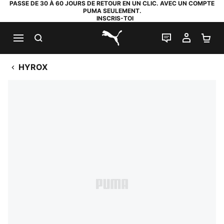
PASSE DE 30 À 60 JOURS DE RETOUR EN UN CLIC. AVEC UN COMPTE
PUMA SEULEMENT.
INSCRIS-TOI
RECHERCHE
LIVE CHAT
MON C
PA
PUMA.com
HYROX