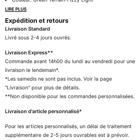
extérieure et une tige qui offrent un soutien optimal
LIRE PLUS
pour dominer le match.
Expédition et retours
CARACTÉRISTIQUES + AVANTAGES
Livraison Standard
Semelle extérieure PUMAGRIP : composé de
caoutchouc de performance durable conçu pour une
Livré sous 2-4 jours ouvrés.
traction sur toutes les surfaces
Mousse NITRO™ : mousse injectée d’azote, conçue
Livraison Express**
pour offrir un maximum de réactivité et d’amorti, en
Commande avant 14h00 du lundi au vendredi pour une
toute légèreté
livraison le lendemain*.
COURTAGE : une technologie qui garantit un excellent
*Les samedis ne sont pas inclus. Voir la page
soutien au milieu du pied, pour des changements de
"Livraison" pour plus de détails.
direction explosifs
**Non disponible pour les commandes personnalisées.
La tige des chaussures est composée d’au moins 20 %
de matériaux recyclés
Livraison d'article personnalisé*
DÉTAILS
Largeur : Régulière
Pour les articles personnalisés, un délai de traitement
Bout : Arrondi
Fermeture : Fermeture à lacets
supplémentaire de 2-5 jours ouvrables est à prévoir.