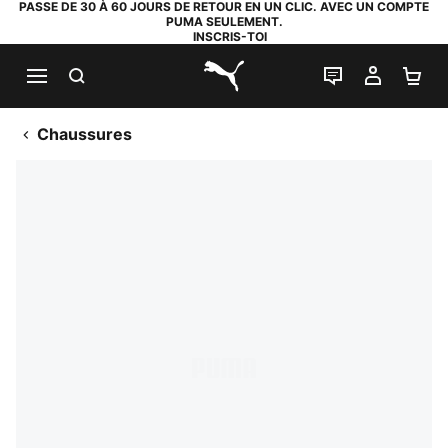
PASSE DE 30 À 60 JOURS DE RETOUR EN UN CLIC. AVEC UN COMPTE
PUMA SEULEMENT.
INSCRIS-TOI
RECHERCHE
LIVE CHAT
MON C
PA
PUMA.com
Chaussures