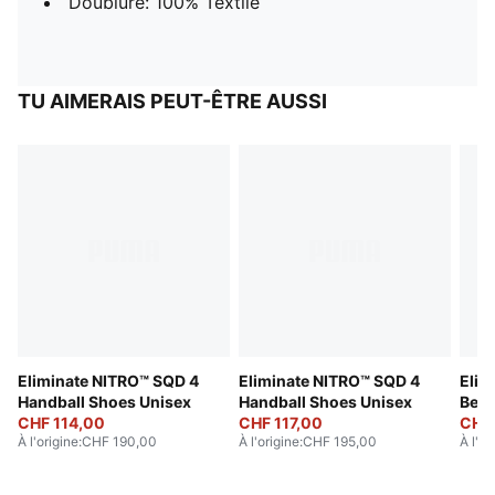
Doublure: 100% Textile
TU AIMERAIS PEUT-ÊTRE AUSSI
Eliminate NITRO™ SQD 4
Eliminate NITRO™ SQD 4
Elim
Handball Shoes Unisex
Handball Shoes Unisex
Berl
CHF 114,00
CHF 117,00
Unis
CHF
À l'origine
:
CHF 190,00
À l'origine
:
CHF 195,00
À l'or