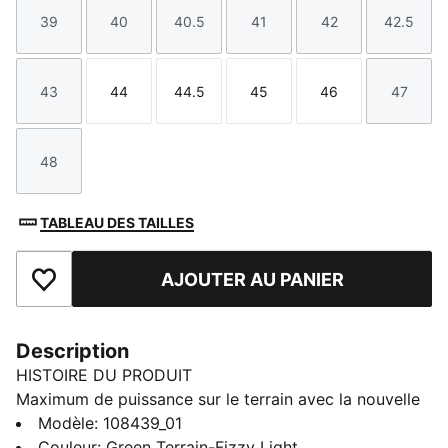
39
40
40.5
41
42
42.5
Taille
Taille
Taille
Taille
Taille
Taille
43
44
44.5
45
46
47
Taille
Taille
Taille
Taille
Taille
Taille
48
Taille
TABLEAU DES TAILLES
AJOUTER AU PANIER
Ajouter aux favoris
Description
HISTOIRE DU PRODUIT
Maximum de puissance sur le terrain avec la nouvelle
ELIMINATE NITRO™ 4. Spécialement conçue pour jouer
Modèle
:
108439_01
un handball explosif, elle mise sur une semelle
Couleur
:
Green Terrain-Fizzy Light