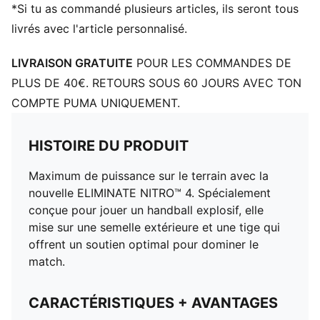
Matière principale de la tige : textile
*Si tu as commandé plusieurs articles, ils seront tous
Talon : Talon plat
livrés avec l'article personnalisé.
Doublure : textile
Surface : En salle
LIVRAISON GRATUITE
POUR LES COMMANDES DE
Semelle extérieure : Caoutchouc
PLUS DE 40€. RETOURS SOUS 60 JOURS AVEC TON
COMPTE PUMA UNIQUEMENT.
HISTOIRE DU PRODUIT
Maximum de puissance sur le terrain avec la
nouvelle ELIMINATE NITRO™ 4. Spécialement
conçue pour jouer un handball explosif, elle
mise sur une semelle extérieure et une tige qui
offrent un soutien optimal pour dominer le
match.
CARACTÉRISTIQUES + AVANTAGES