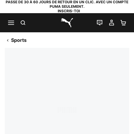
PASSE DE 30 À 60 JOURS DE RETOUR EN UN CLIC. AVEC UN COMPTE
PUMA SEULEMENT.
INSCRIS-TOI
RECHERCHE
LIVE CHAT
MON C
PA
PUMA.com
Sports