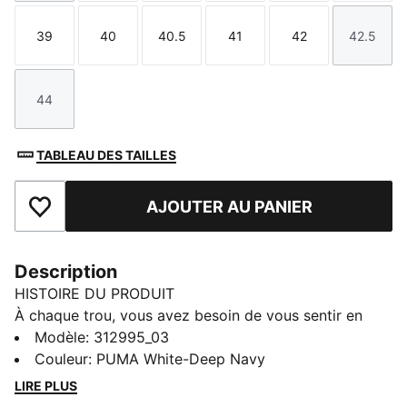
39
40
40.5
41
42
42.5
Taille
Taille
Taille
Taille
Taille
Taille
44
Taille
TABLEAU DES TAILLES
AJOUTER AU PANIER
Ajouter aux favoris
Description
HISTOIRE DU PRODUIT
À chaque trou, vous avez besoin de vous sentir en
pleine confiance du tee jusqu’au green. Ces
Modèle
:
312995_03
chaussures de golf offrent adhérence, stabilité et
Couleur
:
PUMA White-Deep Navy
amorti, pour envoyer des swings solides et évoluer
LIRE PLUS
avec assurance sur le parcours. Leur conception