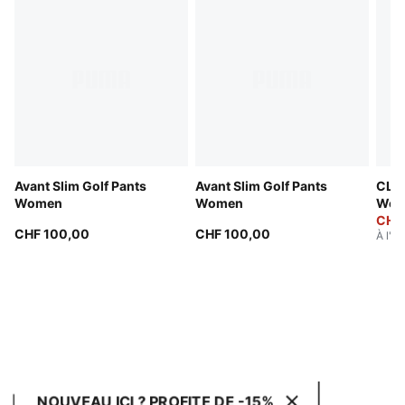
Avant Slim Golf Pants
Avant Slim Golf Pants
CLO
Women
Women
Wom
CHF
CHF 100,00
CHF 100,00
À l'or
NOUVEAU ICI ? PROFITE DE -15%