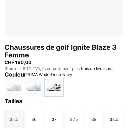
Chaussures de golf Ignite Blaze 3
Femme
CHF 160,00
(Prix incl. 8.1% TVA, éventuellement plus
frais de livraison.
)
Couleur
PUMA White-Deep Navy
PUMA White-Silver Mist
PUMA White-Feather Gray
PUMA White-Deep Navy
Tailles
35.5
36
37
37.5
38
38.5
Taille
Taille
Taille
Taille
Taille
Taille