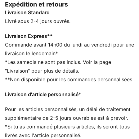
Expédition et retours
imperméable vous aide à rester au sec en cas de
Livraison Standard
légère pluie ou d’averse.
DÉTAILS
Livré sous 2-4 jours ouvrés.
Largeur : Régulière
Bout : Arrondi
Livraison Express**
Fermeture : Fermeture à lacets
Commande avant 14h00 du lundi au vendredi pour une
Talon : Talon plat
livraison le lendemain*.
Tige imperméable
*Les samedis ne sont pas inclus. Voir la page
"Livraison" pour plus de détails.
**Non disponible pour les commandes personnalisées.
Livraison d'article personnalisé*
Pour les articles personnalisés, un délai de traitement
supplémentaire de 2-5 jours ouvrables est à prévoir.
*Si tu as commandé plusieurs articles, ils seront tous
livrés avec l'article personnalisé.