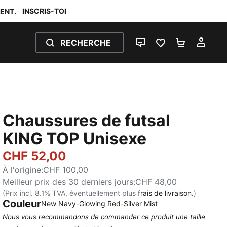
INSCRIS-TOI
ENT.
RECHERCHE
LIVE CHAT
FAVORIS 0
PANIER 0
MON
Chaussures de futsal
KING TOP Unisexe
CHF 52,00
À l'origine
:
CHF 100,00
Meilleur prix des 30 derniers jours
:
CHF 48,00
(Prix incl. 8.1% TVA, éventuellement plus
frais de livraison.
)
Couleur
:
Épuisé
New Navy-Glowing Red-Silver Mist
Nous vous recommandons de commander ce produit une taille