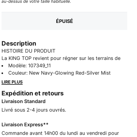
au-dessus de votre taille habituelle.
ÉPUISÉ
Description
HISTOIRE DU PRODUIT
La KING TOP revient pour régner sur les terrains de
futsal. Cette version pour le foot en salle est le
Modèle
:
107349_11
mélange parfait entre une chaussure moderne avec
Couleur
:
New Navy-Glowing Red-Silver Mist
des caractéristiques contemporaines, et une paire
LIRE PLUS
iconique qui conserve son style rétro depuis des
Expédition et retours
décennies. La KING TOP est conçue avec des
Livraison Standard
éléments caractéristiques, comme la broderie old-
school, ainsi qu'avec une nouvelle semelle extérieure
Livré sous 2-4 jours ouvrés.
au profil bas pour de meilleurs appuis et une tige
particulièrement souple pour votre confort. Avec elle,
Livraison Express**
le King, c'est vous.
Commande avant 14h00 du lundi au vendredi pour