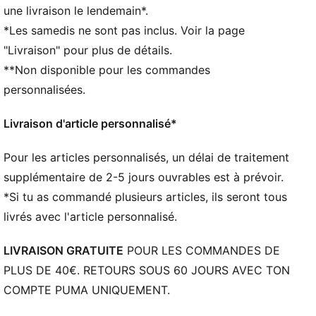
CARACTÉRISTIQUES + AVANTAGES
une livraison le lendemain*.
La tige de la chaussure est fabriquée avec au moins
*Les samedis ne sont pas inclus. Voir la page
30 % de matériaux recyclés, pour un premier pas vers
"Livraison" pour plus de détails.
un avenir meilleur.
**Non disponible pour les commandes
DÉTAILS
Empeigne en matière synthétique avec un aspect
personnalisées.
velours
Mesh respirant sur le côté et sur la languette
Livraison d'article personnalisé*
Semelle en caoutchouc, résistante à l'abrasion avec
profil bas pour le futsal
Pour les articles personnalisés, un délai de traitement
Semelle intermédiaire en EVA
supplémentaire de 2-5 jours ouvrables est à prévoir.
*Si tu as commandé plusieurs articles, ils seront tous
livrés avec l'article personnalisé.
LIVRAISON GRATUITE
POUR LES COMMANDES DE
PLUS DE 40€. RETOURS SOUS 60 JOURS AVEC TON
COMPTE PUMA UNIQUEMENT.