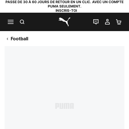
PASSE DE 30 À 60 JOURS DE RETOUR EN UN CLIC. AVEC UN COMPTE
PUMA SEULEMENT.
INSCRIS-TOI
RECHERCHE
LIVE CHAT
MON C
PA
PUMA.com
Football