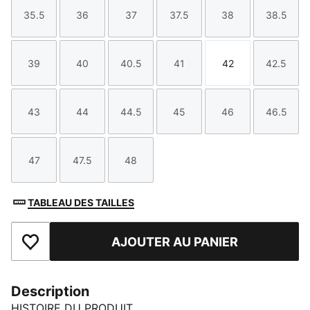
35.5
36
37
37.5
38
38.5
Taille
Taille
Taille
Taille
Taille
Taille
39
40
40.5
41
42
42.5
Taille
Taille
Taille
Taille
Taille
Taille
43
44
44.5
45
46
46.5
Taille
Taille
Taille
Taille
Taille
Taille
47
47.5
48
Taille
Taille
Taille
TABLEAU DES TAILLES
AJOUTER AU PANIER
Ajouter aux favoris
Description
HISTOIRE DU PRODUIT