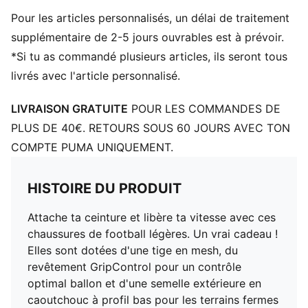
Semelle extérieure multi-crampons en caoutchouc à
Pour les articles personnalisés, un délai de traitement
profil bas et semelle intermédiaire en EVA, le combo
parfait pour les terrains naturels fermes et
supplémentaire de 2-5 jours ouvrables est à prévoir.
synthétiques (2G)
*Si tu as commandé plusieurs articles, ils seront tous
Renfort léger stabilisant le pied pour des changements
livrés avec l'article personnalisé.
de direction rapides
GripControl skin pour un contrôle parfait du ballon
LIVRAISON GRATUITE
POUR LES COMMANDES DE
Coupe régulière à étroite
PLUS DE 40€. RETOURS SOUS 60 JOURS AVEC TON
TT : idéal pour les terrains artificiels (2G)
COMPTE PUMA UNIQUEMENT.
HISTOIRE DU PRODUIT
Attache ta ceinture et libère ta vitesse avec ces
chaussures de football légères. Un vrai cadeau !
Elles sont dotées d'une tige en mesh, du
revêtement GripControl pour un contrôle
optimal ballon et d'une semelle extérieure en
caoutchouc à profil bas pour les terrains fermes