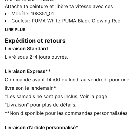
Attache ta ceinture et libère ta vitesse avec ces
chaussures de football légères. Un vrai cadeau ! Elles
Modèle
:
108351_01
sont dotées d'une tige en mesh, du revêtement
Couleur
:
PUMA White-PUMA Black-Glowing Red
GripControl pour un contrôle optimal ballon et d'une
LIRE PLUS
semelle extérieure en caoutchouc à profil bas pour les
Expédition et retours
terrains fermes et synthétiques. Cette paire ornée du
Livraison Standard
logo PUMA présente des renforts intégrés, pour une
agilité déconcertante sur le terrain. Tu es inarrêtable.
Livré sous 2-4 jours ouvrés.
Peu importe où tu joues, fais-le à fond.
CARACTÉRISTIQUES + AVANTAGES
Livraison Express**
Tige fabriquée avec au moins 50 % de matériaux
Commande avant 14h00 du lundi au vendredi pour une
recyclés
livraison le lendemain*.
STABILITÉ : le renfort léger stabilise le pied à l’intérieur
*Les samedis ne sont pas inclus. Voir la page
de la chaussure pour te permettre des changements
"Livraison" pour plus de détails.
de direction rapides
**Non disponible pour les commandes personnalisées.
DÉTAILS
La tige légère en mesh apporte plus de respirabilité et
Livraison d'article personnalisé*
de confort