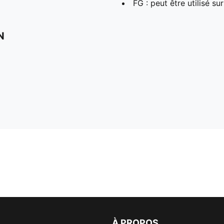
FG : peut être utilisé su
N
À PROPOS