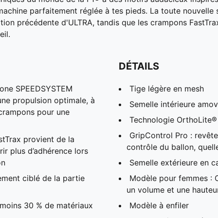
ne machine parfaitement réglée à tes pieds. La toute nouvel
ration précédente d'ULTRA, tandis que les crampons FastTr
il.
DÉTAILS
arbone SPEEDSYSTEM
Tige légère en mesh
une propulsion optimale, à
Semelle intérieure amovi
 crampons pour une
Technologie OrthoLite® 
GripControl Pro : revête
Trax provient de la
contrôle du ballon, quell
rir plus d’adhérence lors
on
Semelle extérieure en
ment ciblé de la partie
Modèle pour femmes : C
un volume et une hauteu
 moins 30 % de matériaux
Modèle à enfiler