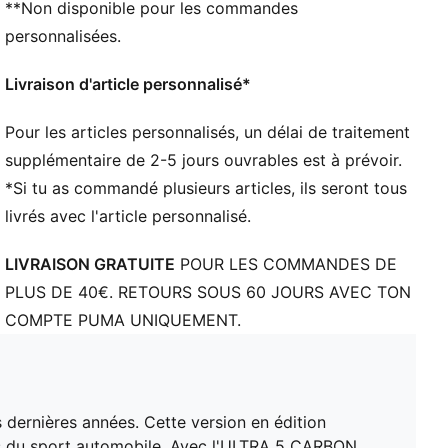
**Non disponible pour les commandes
SPEEDSYSTEM associe des fibres de carbone
élastiques pour une propulsion optimale, à un
personnalisées.
placement et une orientation innovants des crampons
pour une accélération encore plus rapide
Livraison d'article personnalisé*
ADHÉRENCE : la conception des crampons FastTrax
provient de la recherche et des études sur la traction
Pour les articles personnalisés, un délai de traitement
pour offrir plus d’adhérence lors des accélérations,
supplémentaire de 2-5 jours ouvrables est à prévoir.
des changements de direction
*Si tu as commandé plusieurs articles, ils seront tous
STABILITÉ : le PWRTAPE SQD offre un renforcement
livrés avec l'article personnalisé.
ciblé de la partie supérieure, pour le soutien et la
solidité
LIVRAISON GRATUITE
POUR LES COMMANDES DE
La tige de cette chaussure est composée d’au moins
PLUS DE 40€. RETOURS SOUS 60 JOURS AVEC TON
30 % de matériaux recyclés
COMPTE PUMA UNIQUEMENT.
DÉTAILS
Tige légère en mesh
Semelle intérieure amovible ultralégère
Technologie OrthoLite® au niveau du talon pour un
maintien sûr
 dernières années. Cette version en édition
GripControl Pro : revêtement texturé ultra-fin conçu
és du sport automobile. Avec l'ULTRA 5 CARBON,