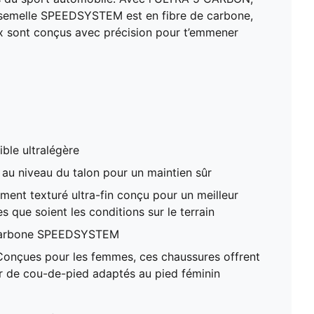
pour un meilleur contrôle du ballon, quelles que
le semelle SPEEDSYSTEM est en fibre de carbone,
soient les conditions sur le terrain
ax sont conçus avec précision pour t’emmener
Semelle extérieure en carbone SPEEDSYSTEM
Modèle pour femmes : Conçues pour les femmes, ces
chaussures offrent un volume et une hauteur de cou-
de-pied adaptés au pied féminin
Modèle à enfiler
FG : peut être utilisé sur des sols fermes
ble ultralégère
au niveau du talon pour un maintien sûr
ment texturé ultra-fin conçu pour un meilleur
es que soient les conditions sur le terrain
 carbone SPEEDSYSTEM
onçues pour les femmes, ces chaussures offrent
r de cou-de-pied adaptés au pied féminin