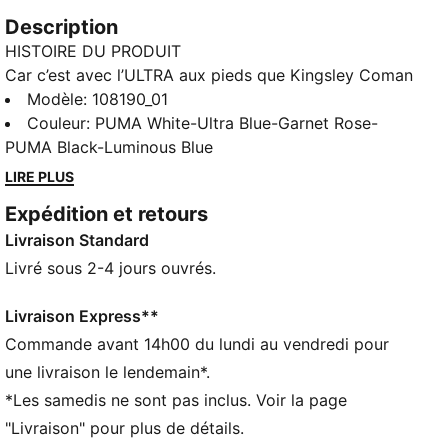
Description
HISTOIRE DU PRODUIT
Car c’est avec l’ULTRA aux pieds que Kingsley Coman
a pris de vitesse les meilleurs défenseurs d’Europe
Modèle
:
108190_01
ces dernières années. Cette version en édition limitée
Couleur
:
PUMA White-Ultra Blue-Garnet Rose-
de l’ULTRA associe les connaissances techniques du
PUMA Black-Luminous Blue
monde de la F1® à des motifs audacieux inspirés du
LIRE PLUS
sport automobile. Avec l'ULTRA 5 CARBON, tu
Expédition et retours
profites de la vitesse et de la sensation d'une
Livraison Standard
machine parfaitement réglée à tes pieds. La toute
nouvelle semelle SPEEDSYSTEM est en fibre de
Livré sous 2-4 jours ouvrés.
carbone, ce qui la rend encore plus élastique que la
génération précédente d'ULTRA, tandis que les
Livraison Express**
crampons FastTrax sont conçus avec précision pour
Commande avant 14h00 du lundi au vendredi pour
t’emmener d’une surface de réparation à l’autre en un
une livraison le lendemain*.
clin d’oeil.
*Les samedis ne sont pas inclus. Voir la page
CARACTÉRISTIQUES + AVANTAGES
"Livraison" pour plus de détails.
ACCÉLÉRATION : la semelle extérieure en carbone