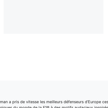
an a pris de vitesse les meilleurs défenseurs d’Europe ces
chniques du monde de la F1® à des motifs audacieux inspir