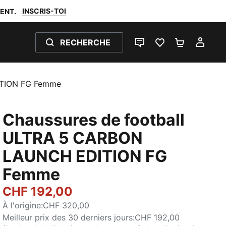
INSCRIS-TOI
ENT.
RECHERCHE
LIVE CHAT
FAVORIS 0
PANIER 0
MON
ITION FG Femme
Chaussures de football
ULTRA 5 CARBON
LAUNCH EDITION FG
Femme
CHF 192,00
À l'origine
:
CHF 320,00
Meilleur prix des 30 derniers jours
:
CHF 192,00