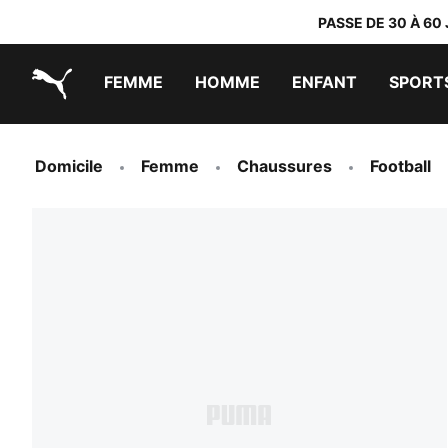
PASSE DE 30 À 60
FEMME
HOMME
ENFANT
SPORT
PUMA.com
PUMA x DORA THE EXPLORER
Chaussures faciles à enfiler
Baskets à moins de 60 CHF
Vêtements à moins de 30 CHF
Domicile
Femme
Chaussures
Football