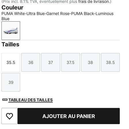
(Prix incl. 8.1% TVA, éventuellement plus
frais de livraison.
)
Couleur
PUMA White-Ultra Blue-Garnet Rose-PUMA Black-Luminous
Blue
PUMA White-Ultra Blue-Garnet Rose-PUMA Black-Lum
Tailles
35.5
36
37
37.5
38
38.5
Taille
Taille
Taille
Taille
Taille
Taille
39
Taille
TABLEAU DES TAILLES
AJOUTER AU PANIER
Ajouter aux favoris