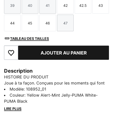
39
40
41
42
42.5
43
Taille
Taille
Taille
Taille
Taille
Taille
44
45
46
47
Taille
Taille
Taille
Taille
TABLEAU DES TAILLES
AJOUTER AU PANIER
Ajouter aux favoris
Description
HISTOIRE DU PRODUIT
Joue à ta façon. Conçues pour les moments qui font
basculer un match, les FUTURE 9 MATCH offrent aux
Modèle
:
108952_01
créateurs de jeu l’agilité nécessaire pour transformer la
Couleur
:
Yellow Alert-Mint Jelly-PUMA White-
pression en opportunité. Pensées pour un ajustement
PUMA Black
personnalisé, ces chaussures mi-montantes sont
LIRE PLUS