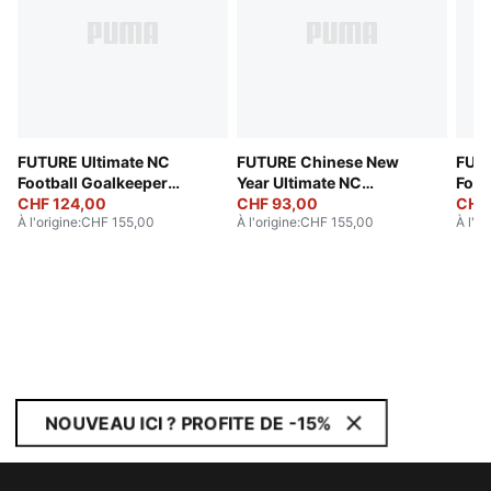
FUTURE Ultimate NC
FUTURE Chinese New
FUTU
Football Goalkeeper
Year Ultimate NC
Foot
Gloves
CHF 124,00
Goalkeeper Gloves
CHF 93,00
Glov
CHF
À l'origine
:
CHF 155,00
À l'origine
:
CHF 155,00
À l'or
Unisex
NOUVEAU ICI ? PROFITE DE -15%