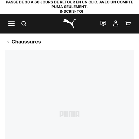
PASSE DE 30 À 60 JOURS DE RETOUR EN UN CLIC. AVEC UN COMPTE
PUMA SEULEMENT.
INSCRIS-TOI
RECHERCHE
LIVE CHAT
MON C
PA
PUMA.com
Chaussures