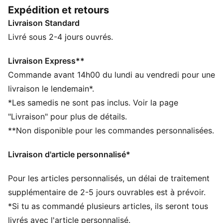
dotées d’une tige flexible qui accompagne vos
Expédition et retours
mouvements, ainsi que d’un maintien ciblé au médio-
Livraison Standard
pied pour un verrouillage optimal. Les zones de grip
garantissent un toucher précis pour que chaque
Livré sous 2-4 jours ouvrés.
contact avec le ballon compte.
CARACTÉRISTIQUES + AVANTAGES
Livraison Express**
La tige des chaussures est composée d’au moins 20 %
Commande avant 14h00 du lundi au vendredi pour une
de matériaux recyclés
livraison le lendemain*.
DÉTAILS
*Les samedis ne sont pas inclus. Voir la page
Largeur : Coupe régulière à large
"Livraison" pour plus de détails.
Bout : Arrondi
**Non disponible pour les commandes personnalisées.
Fermeture : Fermeture à lacets
Tige légère en mesh
Livraison d'article personnalisé*
Talon : Talon plat
Tige en relief pour un meilleur contrôle du ballon
Pour les articles personnalisés, un délai de traitement
bande de soutien sur le milieu du pied pour un
maintien parfaitement ajusté et une stabilité infaillible
supplémentaire de 2-5 jours ouvrables est à prévoir.
Semelle extérieure à crampons pour terrains durs et
*Si tu as commandé plusieurs articles, ils seront tous
naturels et gazon artificiel
livrés avec l'article personnalisé.