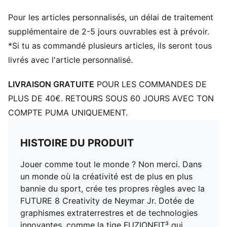
DÉTAILS
Pour les articles personnalisés, un délai de traitement
Tige avec une couche hautement élastique, avec un
effet « seconde peau » pour s'adapter parfaitement à
supplémentaire de 2-5 jours ouvrables est à prévoir.
la forme du pied
*Si tu as commandé plusieurs articles, ils seront tous
Fuzionpods sur la tige pour protéger le pied sans
livrés avec l'article personnalisé.
restreindre la liberté de mouvement
FG : peut être utilisé sur des sols fermes
LIVRAISON GRATUITE
POUR LES COMMANDES DE
Détails brandés PUMA
PLUS DE 40€. RETOURS SOUS 60 JOURS AVEC TON
COMPTE PUMA UNIQUEMENT.
HISTOIRE DU PRODUIT
Jouer comme tout le monde ? Non merci. Dans
un monde où la créativité est de plus en plus
bannie du sport, crée tes propres règles avec la
FUTURE 8 Creativity de Neymar Jr. Dotée de
graphismes extraterrestres et de technologies
innovantes, comme la tige FUZIONFIT³ qui