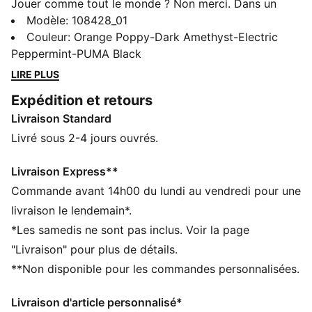
Jouer comme tout le monde ? Non merci. Dans un
monde où la créativité est de plus en plus bannie du
Modèle
:
108428_01
sport, crée tes propres règles avec la FUTURE 8
Couleur
:
Orange Poppy-Dark Amethyst-Electric
Creativity de Neymar Jr. Dotée de graphismes
Peppermint-PUMA Black
extraterrestres et de technologies innovantes, comme
LIRE PLUS
la tige FUZIONFIT³ qui t’accompagne comme une
Expédition et retours
seconde peau, cette paire est là pour te rappeler une
Livraison Standard
chose : oublie les règles, fais confiance à ton instinct.
À toi de créer.
Livré sous 2-4 jours ouvrés.
CARACTÉRISTIQUES + AVANTAGES
La tige des chaussures est composée d’au moins 20 %
Livraison Express**
de matériaux recyclés
Commande avant 14h00 du lundi au vendredi pour une
FIT : tige FUZIONFIT³ pour un fit adaptatif qui
livraison le lendemain*.
t’accompagne comme une seconde peau
*Les samedis ne sont pas inclus. Voir la page
SKILL : couche texturée en mesh haute densité avec
"Livraison" pour plus de détails.
revêtement GripControl Pro, pour une meilleure
**Non disponible pour les commandes personnalisées.
adhérence et un meilleur contrôle du ballon
MOUVEMENT : semelle FLEXGILITY pour des
Livraison d'article personnalisé*
mouvements agiles à 360 degrés