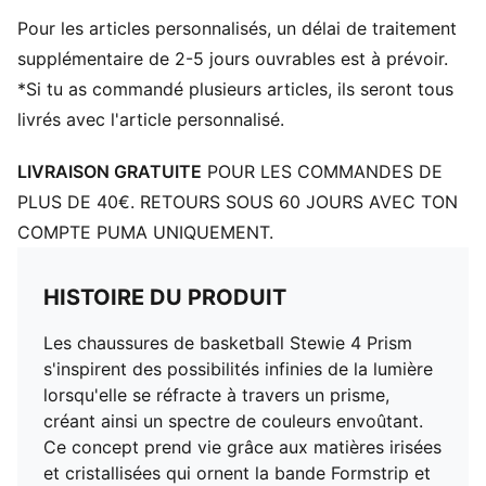
DÉTAILS
Pour les articles personnalisés, un délai de traitement
Largeur taille normale
Tige en mesh tissé
supplémentaire de 2-5 jours ouvrables est à prévoir.
Fermeture à lacets
*Si tu as commandé plusieurs articles, ils seront tous
Construction classique avec semelle intermédiaire en
livrés avec l'article personnalisé.
mousse ProFoam pour plus de réactivité dès la
première foulée
LIVRAISON GRATUITE
POUR LES COMMANDES DE
Semelle extérieure ultra-résistante à l’abrasion avec
PLUS DE 40€. RETOURS SOUS 60 JOURS AVEC TON
motif floral et du caoutchouc antidérapant pour une
COMPTE PUMA UNIQUEMENT.
adhérence maximale
Logo Breanna Stewart
Détails brandés PUMA
HISTOIRE DU PRODUIT
Les chaussures de basketball Stewie 4 Prism
s'inspirent des possibilités infinies de la lumière
lorsqu'elle se réfracte à travers un prisme,
créant ainsi un spectre de couleurs envoûtant.
Ce concept prend vie grâce aux matières irisées
et cristallisées qui ornent la bande Formstrip et