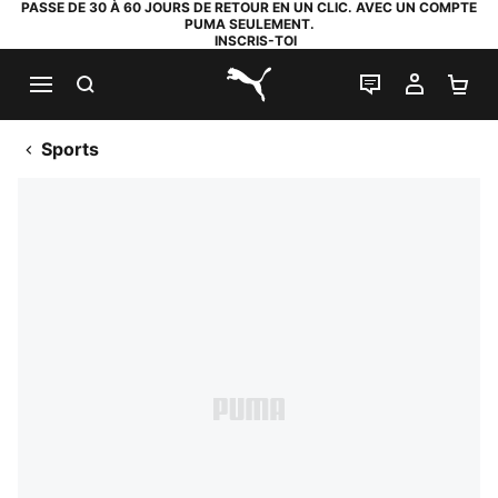
PASSE DE 30 À 60 JOURS DE RETOUR EN UN CLIC. AVEC UN COMPTE
PUMA SEULEMENT.
INSCRIS-TOI
RECHERCHE
LIVE CHAT
MON C
PA
PUMA.com
Sports