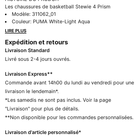
Les chaussures de basketball Stewie 4 Prism
s'inspirent des possibilités infinies de la lumière
Modèle
:
311062_01
lorsqu'elle se réfracte à travers un prisme, créant ainsi
Couleur
:
PUMA White-Light Aqua
un spectre de couleurs envoûtant. Ce concept prend
LIRE PLUS
vie grâce aux matières irisées et cristallisées qui
Expédition et retours
ornent la bande Formstrip et la tige en mesh, pour
Livraison Standard
offrir un effet lumineux saisissant. Maximum de style
et performances de pointe : ces chaussures te
Livré sous 2-4 jours ouvrés.
permettent de briller sur le terrain comme au
quotidien.
Livraison Express**
CARACTÉRISTIQUES + AVANTAGES
Commande avant 14h00 du lundi au vendredi pour une
ProFoam : EVA léger conçu pour amortir la réception
livraison le lendemain*.
et la favoriser la poussée à chaque pas
*Les samedis ne sont pas inclus. Voir la page
Mousse NITRO™ : mousse injectée d’azote, conçue
"Livraison" pour plus de détails.
pour offrir un maximum de réactivité et d’amorti, en
**Non disponible pour les commandes personnalisées.
toute légèreté
La tige des chaussures est composée d’au moins 20 %
Livraison d'article personnalisé*
de matériaux recyclés