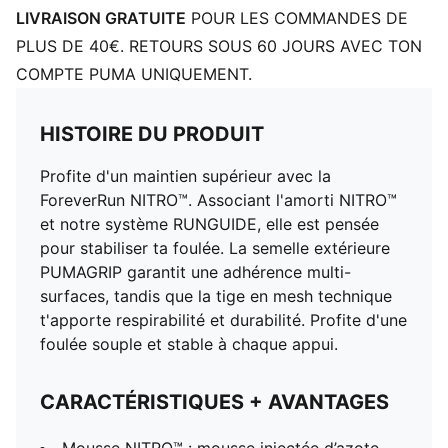
sécurisé
LIVRAISON GRATUITE
POUR LES COMMANDES DE
Fermeture à lacets
PLUS DE 40€. RETOURS SOUS 60 JOURS AVEC TON
Dénivelé talon-pointe : 10 mm
COMPTE PUMA UNIQUEMENT.
Recommandé pour : les surpronateurs
Hauteur de semelle : 38 mm/28 mm
Poids : 245g (EU 42)
HISTOIRE DU PRODUIT
Tige : textile ; doublure : textile, semelle intérieure :
Profite d'un maintien supérieur avec la
textile, semelle extérieure : Caoutchouc
ForeverRun NITRO™. Associant l'amorti NITRO™
et notre système RUNGUIDE, elle est pensée
pour stabiliser ta foulée. La semelle extérieure
PUMAGRIP garantit une adhérence multi-
surfaces, tandis que la tige en mesh technique
t'apporte respirabilité et durabilité. Profite d'une
foulée souple et stable à chaque appui.
CARACTÉRISTIQUES + AVANTAGES