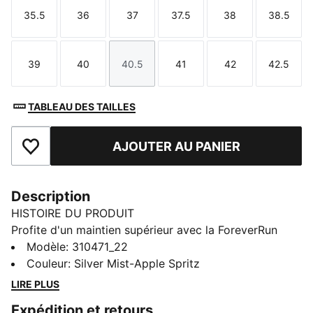
35.5
36
37
37.5
38
38.5
Taille
Taille
Taille
Taille
Taille
Taille
39
40
40.5
41
42
42.5
Taille
Taille
Taille
Taille
Taille
Taille
TABLEAU DES TAILLES
AJOUTER AU PANIER
Ajouter aux favoris
Description
HISTOIRE DU PRODUIT
Profite d'un maintien supérieur avec la ForeverRun
NITRO™. Associant l'amorti NITRO™ et notre système
Modèle
:
310471_22
RUNGUIDE, elle est pensée pour stabiliser ta foulée.
Couleur
:
Silver Mist-Apple Spritz
La semelle extérieure PUMAGRIP garantit une
LIRE PLUS
adhérence multi-surfaces, tandis que la tige en mesh
Expédition et retours