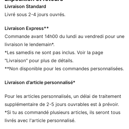
technique t'apporte respirabilité et durabilité. Profite
Livraison Standard
d'une foulée souple et stable à chaque appui.
CARACTÉRISTIQUES + AVANTAGES
Livré sous 2-4 jours ouvrés.
Mousse NITRO™ : mousse injectée d’azote, conçue
pour offrir un maximum de réactivité et d’amorti, en
Livraison Express**
toute légèreté
Commande avant 14h00 du lundi au vendredi pour une
PUMAGRIP : composé de caoutchouc de performance
livraison le lendemain*.
durable conçu pour une traction sur toutes les
*Les samedis ne sont pas inclus. Voir la page
surfaces
"Livraison" pour plus de détails.
RUNGUIDE : Système dense et ferme, conçu pour
**Non disponible pour les commandes personnalisées.
maintenir ton pied bien aligné et centré à chaque
foulée
Livraison d'article personnalisé*
La tige des chaussures est composée d’au moins 30 %
de matériaux recyclés
Pour les articles personnalisés, un délai de traitement
DÉTAILS
Largeur taille normale
supplémentaire de 2-5 jours ouvrables est à prévoir.
Tige en mesh technique avec zones ciblées pour la
*Si tu as commandé plusieurs articles, ils seront tous
respirabilité et l'extensibilité Le renfort PWRTAPE offre
livrés avec l'article personnalisé.
une durabilité accrue et un ajustement parfaitement