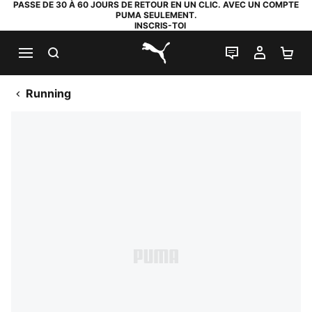
PASSE DE 30 À 60 JOURS DE RETOUR EN UN CLIC. AVEC UN COMPTE
PUMA SEULEMENT.
INSCRIS-TOI
RECHERCHE
LIVE CHAT
MON C
PA
PUMA.com
Running