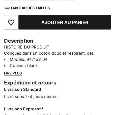
TABLEAU DES TAILLES
AJOUTER AU PANIER
Ajouter aux favoris
Description
HISTOIRE DU PRODUIT
Conçues dans un coton doux et respirant, ces
chaussettes offrent un maximum de confort toute la
Modèle
:
947153_04
journée. La couture plate sur le bout réduit les
Couleur
:
black
irritations, pour profiter de tes journées dans un
LIRE PLUS
confort absolu. Ce lot de six paires s’impose comme
Expédition et retours
un pack essentiel et polyvalent, pour compléter tes
Livraison Standard
tenues de sport comme tes looks casual.
DÉTAILS
Livré sous 2-4 jours ouvrés.
Couture plate au niveau des orteils pour éviter les
irritations
Livraison Express**
Tissu en coton doux