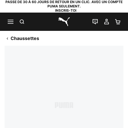
PASSE DE 30 À 60 JOURS DE RETOUR EN UN CLIC. AVEC UN COMPTE
PUMA SEULEMENT.
INSCRIS-TOI
RECHERCHE
LIVE CHAT
MON C
PA
PUMA.com
Chaussettes