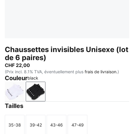
Chaussettes invisibles Unisexe (lot
de 6 paires)
CHF 22,00
(Prix incl. 8.1% TVA, éventuellement plus
frais de livraison.
)
Couleur
black
white
black
Tailles
35-38
39-42
43-46
47-49
Taille
Taille
Taille
Taille