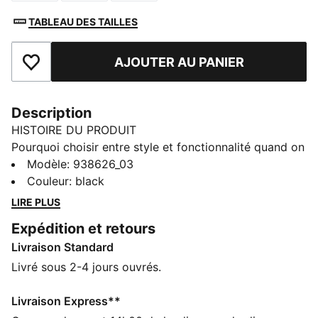
TABLEAU DES TAILLES
AJOUTER AU PANIER
Ajouter aux favoris
Description
HISTOIRE DU PRODUIT
Pourquoi choisir entre style et fonctionnalité quand on
peut choisir ces chaussettes invisibles matelassées.
Modèle
:
938626_03
Dotées d’un amorti pour absorber les chocs et offrir
Couleur
:
black
un confort optimal, elles apportent également un
LIRE PLUS
soutien au niveau de la voûte plantaire pour un
Expédition et retours
meilleur ajustement et une meilleure stabilité. Livrées
Livraison Standard
en paquet de 3 paires pour maximiser le plaisir.
DÉTAILS
Livré sous 2-4 jours ouvrés.
Canal d’air
Semelle matelassée
Livraison Express**
Voûte plantaire offrant un maintien hors pair, un