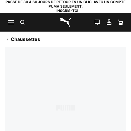
PASSE DE 30 À 60 JOURS DE RETOUR EN UN CLIC. AVEC UN COMPTE
PUMA SEULEMENT.
INSCRIS-TOI
RECHERCHE
LIVE CHAT
MON C
PA
PUMA.com
Chaussettes