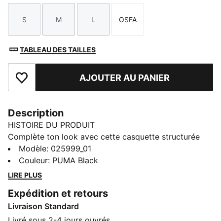
S
M
L
OSFA
Taille
Taille
Taille
Taille
TABLEAU DES TAILLES
AJOUTER AU PANIER
Ajouter aux favoris
Description
HISTOIRE DU PRODUIT
Complète ton look avec cette casquette structurée
dotée d’une visière incurvée et du logo PUMA N° 1
Modèle
:
025999_01
brodé. Avec son profil standard et sa bride réglable,
Couleur
:
PUMA Black
elle est parfaite pour les personnes qui aiment les
LIRE PLUS
accessoires classiques et décontractés en toute
Expédition et retours
simplicité.
Livraison Standard
DÉTAILS
Casquette style baseball
Livré sous 2-4 jours ouvrés.