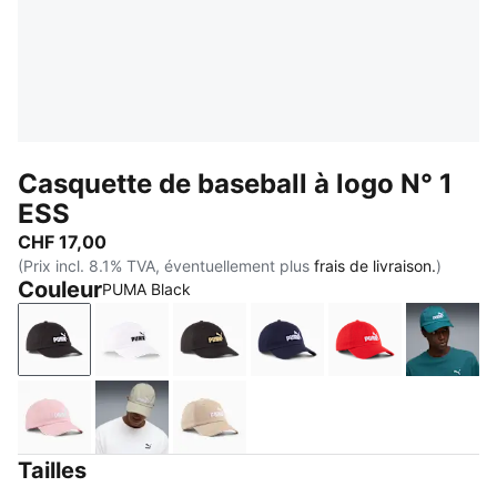
Casquette de baseball à logo N° 1
ESS
CHF 17,00
(Prix incl. 8.1% TVA, éventuellement plus
frais de livraison.
)
Couleur
PUMA Black
PUMA Black
PUMA White
PUMA Black-Gold-Logo
PUMA Navy-Logo
For All Time Re
Emeral
Rosy Outlook
Pebble Gray
Birch
Tailles