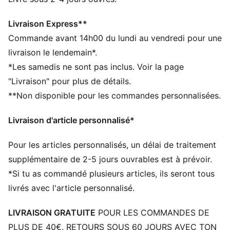
Coupe régulière
Casquette structurée
Livraison Express**
Visière préformée
Commande avant 14h00 du lundi au vendredi pour une
Construction à six empiècements avec œillets brodés
livraison le lendemain*.
Logo PUMA brodé
*Les samedis ne sont pas inclus. Voir la page
Détails brandés PUMA
"Livraison" pour plus de détails.
**Non disponible pour les commandes personnalisées.
Livraison d'article personnalisé*
Pour les articles personnalisés, un délai de traitement
supplémentaire de 2-5 jours ouvrables est à prévoir.
*Si tu as commandé plusieurs articles, ils seront tous
livrés avec l'article personnalisé.
LIVRAISON GRATUITE
POUR LES COMMANDES DE
PLUS DE 40€. RETOURS SOUS 60 JOURS AVEC TON