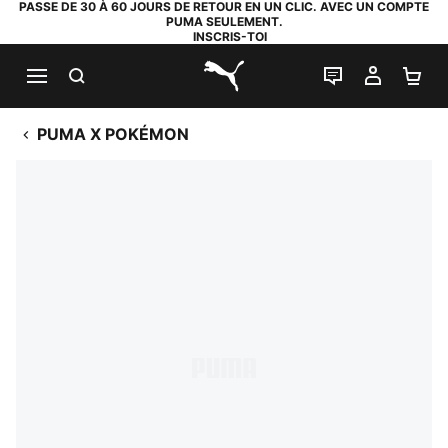
PASSE DE 30 À 60 JOURS DE RETOUR EN UN CLIC. AVEC UN COMPTE
PUMA SEULEMENT.
INSCRIS-TOI
RECHERCHE
LIVE CHAT
MON C
PA
PUMA.com
PUMA X POKÉMON