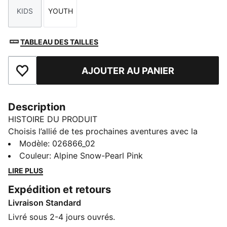
KIDS
YOUTH
Taille
Taille
TABLEAU DES TAILLES
AJOUTER AU PANIER
Ajouter aux favoris
Description
HISTOIRE DU PRODUIT
Choisis l’allié de tes prochaines aventures avec la
nouvelle collection PUMA x POKÉMON. Ce nouveau
Modèle
:
026866_02
drop insuffle toute la puissance des Pokémon à ton
Couleur
:
Alpine Snow-Pearl Pink
outfit avec des motifs Pokémon à afficher fièrement
LIRE PLUS
en journée comme en soirée. Tu kiffes plutôt Noctali
Expédition et retours
et son style mystérieux ou Pikachu pour son côté
Livraison Standard
électrique ? Cette casquette Dad joue la carte du look
fun pour booster tes outfits de tous les jours.
Livré sous 2-4 jours ouvrés.