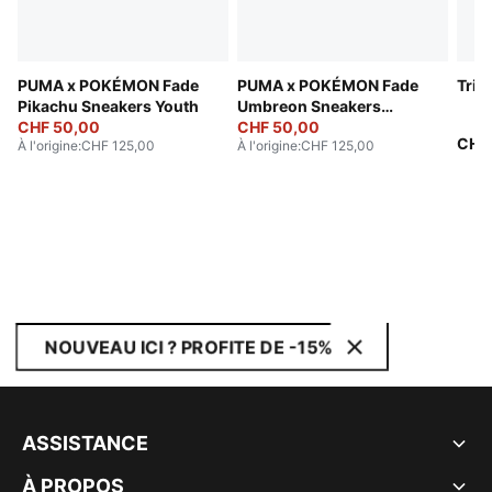
PUMA x POKÉMON Fade
PUMA x POKÉMON Fade
Trin
Pikachu Sneakers Youth
Umbreon Sneakers
CHF 50,00
Youth
CHF 50,00
CHF
À l'origine
:
CHF 125,00
À l'origine
:
CHF 125,00
NOUVEAU ICI ? PROFITE DE -15%
ASSISTANCE
À PROPOS