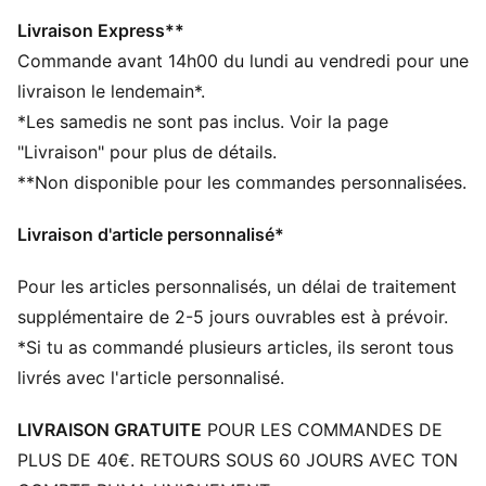
CARACTÉRISTIQUES + AVANTAGES
Confectionné avec un minimum de 20 % de coton
Livraison Express**
recyclé
Commande avant 14h00 du lundi au vendredi pour une
DÉTAILS
livraison le lendemain*.
Casquette style Dad
*Les samedis ne sont pas inclus. Voir la page
Fermeture à bride
"Livraison" pour plus de détails.
Logos brodés
**Non disponible pour les commandes personnalisées.
Motif cousu
Modèle à 6 panneaux
Livraison d'article personnalisé*
PUMA Enfant et Adolescent : recommandé pour les
enfants âgés de 8 à 16 ans
Pour les articles personnalisés, un délai de traitement
supplémentaire de 2-5 jours ouvrables est à prévoir.
*Si tu as commandé plusieurs articles, ils seront tous
livrés avec l'article personnalisé.
LIVRAISON GRATUITE
POUR LES COMMANDES DE
PLUS DE 40€. RETOURS SOUS 60 JOURS AVEC TON