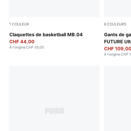
1
COULEUR
6
COULEURS
Aquatic-For All Time Red
PUMA Whit
Claquettes de basketball MB.04
Gants de ga
CHF 44,00
FUTURE Ult
À l'origine
:
CHF 55,00
CHF 109,0
À l'origine
:
CHF 1