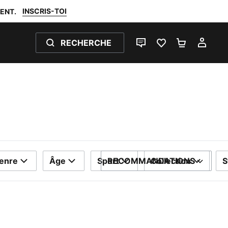
INSCRIS-TOI
ENT.
RECHERCHE
LIVE CHAT
FAVORIS 0
PANIER 0
MON
enre
Âge
Sport
RECOMMANDATIONS
Collection
S
TRIER PAR