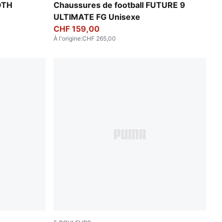
d
Poison Pink-Sun Stream-Bright Aqua-PUMA 
OTH
Chaussures de football FUTURE 9
ULTIMATE FG Unisexe
CHF 159,00
À l'origine
:
CHF 265,00