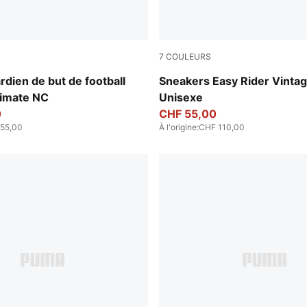
7
COULEURS
e-PUMA Gold
Emerald Ice-Warm White
rdien de but de football
Sneakers Easy Rider Vinta
imate NC
Unisexe
0
CHF 55,00
55,00
À l'origine
:
CHF 110,00