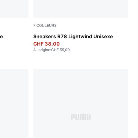
7
COULEURS
PUMA White-Blue Jewel-Silver Mist
ge
Sneakers R78 Lightwind Unisexe
CHF 38,00
À l'origine
:
CHF 55,00