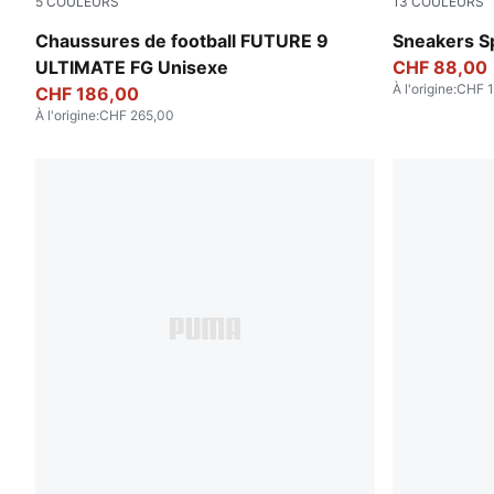
5
COULEURS
13
COULEURS
PUMA White-Metallic Gold-PUMA Black
Vibrant Sil
Chaussures de football FUTURE 9
Sneakers S
ULTIMATE FG Unisexe
CHF 88,00
À l'origine
:
CHF 1
CHF 186,00
À l'origine
:
CHF 265,00