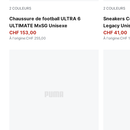
2
COULEURS
2
COULEURS
Icy Blue-PUMA White-Blue Jewel
Blue Jewel
Chaussure de football ULTRA 6
Sneakers Co
ULTIMATE MxSG Unisexe
Legacy Uni
CHF 153,00
CHF 41,00
À l'origine
:
CHF 255,00
À l'origine
:
CHF 