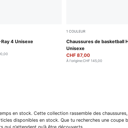
1
COULEUR
-PUMA Black-Vermillion
Poppy Pink-Rose Dust
-Ray 4 Unisexe
Chaussures de basketball H
Unisexe
90,00
CHF 87,00
À l'origine
:
CHF 145,00
gtemps en stock. Cette collection rassemble des chaussures,
articles disponibles en stock. Que tu recherches une coupe 
rs qui n’attendent qu’à être découverts.