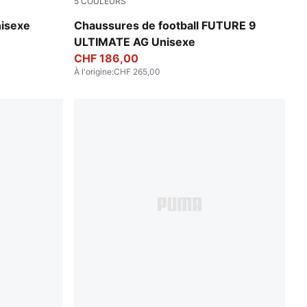
5
COULEURS
PUMA White-Metallic Gold-PUMA Black
nisexe
Chaussures de football FUTURE 9
ULTIMATE AG Unisexe
CHF 186,00
À l'origine
:
CHF 265,00