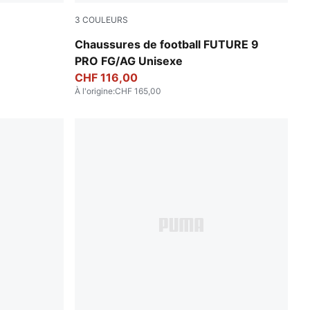
3
COULEURS
PUMA White-Metallic Gold-PUMA Black
Chaussures de football FUTURE 9
PRO FG/AG Unisexe
CHF 116,00
À l'origine
:
CHF 165,00