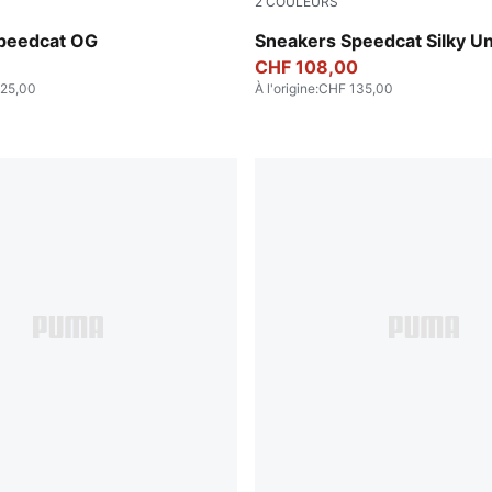
2
COULEURS
ver-Gum
Chocotart-Warm White
peedcat OG
Sneakers Speedcat Silky U
CHF 108,00
25,00
À l'origine
:
CHF 135,00