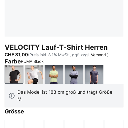
VELOCITY Lauf-T-Shirt Herren
CHF 31,00
(Preis inkl. 8.1% MwSt., ggf. zzgl.
Versand.
)
Farbe
PUMA Black
PUMA Black
PUMA White
Apple Spritz
Gray Sky
Inky Depths
Das Model ist 188 cm groß und trägt Größe
M.
Grösse