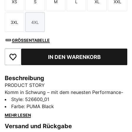
XS
S
M
L
XL
XXL
Größe
Größe
Größe
Größe
Größe
Größe
3XL
4XL
Größe
Größe
GRÖSSENTABELLE
IN DEN WARENKORB
Zu Favoriten hinzufügen
Beschreibung
PRODUCT STORY
Komm in Schwung – mit dem neuesten Performance-
T-Shirt von PUMA. Die dryCELL Technologie hält dich
Style
:
526600_01
trocken, die ergonomische Schnittführung sorgt für
Farbe
:
PUMA Black
maximale Bewegungsfreiheit und die Flatlock-Nähte
MEHR LESEN
reduzieren Reibung. Perfekt für
Versand und Rückgabe
Gesundheitsenthusiasten, die bei jedem Lauf Style und