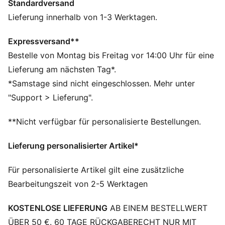
Standardversand
Funktion wollen.
FEATURES + VORTEILE
Lieferung innerhalb von 1-3 Werktagen.
Aus 100 % recyceltem Material, Besatz und Deko sind
ausgenommen
Expressversand**
dryCELL: Performance-Technologie, die Feuchtigkeit
Bestelle von Montag bis Freitag vor 14:00 Uhr für eine
vom Körper ableitet und dafür sorgt, dass du beim
Lieferung am nächsten Tag*.
Training schweißfrei bleibst
*Samstage sind nicht eingeschlossen. Mehr unter
DETAILS
"Support > Lieferung".
Regular Fit
Kurze Ärmel
**Nicht verfügbar für personalisierte Bestellungen.
Reguläre Länge
Rundhalsausschnitt
Lieferung personalisierter Artikel*
PUMA Branding-Details
Für personalisierte Artikel gilt eine zusätzliche
Bearbeitungszeit von 2-5 Werktagen
KOSTENLOSE LIEFERUNG
AB EINEM BESTELLWERT
ÜBER 50 €. 60 TAGE RÜCKGABERECHT NUR MIT