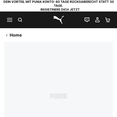
DEIN VORTEIL MIT PUMA KONTO: 60 TAGE RÜCKGABERECHT STATT 30
TAGE.
REGISTRIERE DICH JETZT
SUCHEN
LIVE-CHAT
MEIN K
WA
PUMA.com
Home