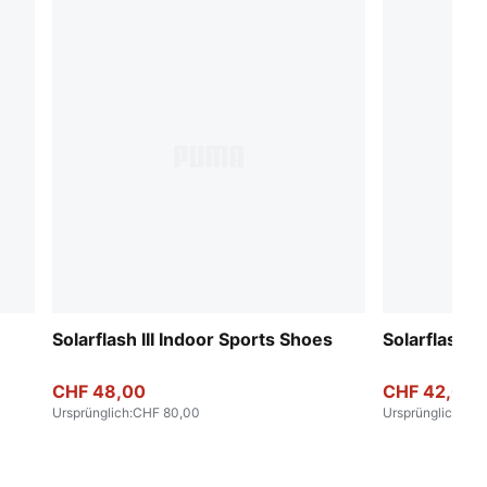
Solarflash III Indoor Sports Shoes
Solarflash I
CHF 48,00
CHF 42,00
Ursprünglich
:
CHF 80,00
Ursprünglich
:
CHF