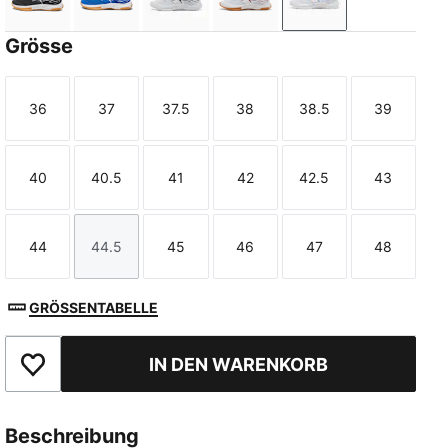
PUMA Black-Cool Light Gray-Yellow Blaze-Gum
PUMA Team Royal-PUMA White-Gum
PUMA White-PUMA Black
PUMA White-Berry
PUMA White-Ultra
Grösse
36
37
37.5
38
38.5
39
Größe
Größe
Größe
Größe
Größe
Größe
40
40.5
41
42
42.5
43
Größe
Größe
Größe
Größe
Größe
Größe
44
44.5
45
46
47
48
Größe
Größe
Größe
Größe
Größe
Größe
GRÖSSENTABELLE
IN DEN WARENKORB
Zu Favoriten hinzufügen
Beschreibung