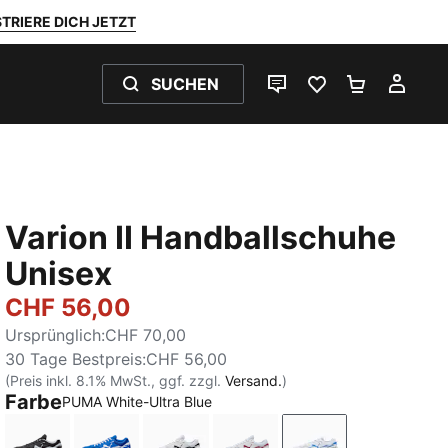
TRIERE DICH JETZT
SUCHEN
LIVE-CHAT
FAVORITEN 0
WARENKO
MEI
Varion II Handballschuhe
Unisex
CHF 56,00
Ursprünglich
:
CHF 70,00
30 Tage Bestpreis
:
CHF 56,00
(Preis inkl. 8.1% MwSt., ggf. zzgl.
Versand.
)
Farbe
PUMA White-Ultra Blue