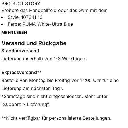
PRODUCT STORY
Erobere das Handballfeld oder das Gym mit dem
Varion II Sportschuh. Der vielseitige, atmungsaktive
Style
:
107341_13
Hallenschuh ist gedämpft und für viele Sportarten
Farbe
:
PUMA White-Ultra Blue
geeignet.
MEHR LESEN
FEATURES + VORTEILE
Versand und Rückgabe
SOFTFOAM+: Bequeme Innensohle mit Step-in-
Standardversand
Komfort, die dank der extradicken Ferse für eine
weiche Dämpfung sorgt
Lieferung innerhalb von 1-3 Werktagen.
DETAILS
Synthetik-Obermaterial für Atmungsaktivität und
Expressversand**
Komfort
Bestelle von Montag bis Freitag vor 14:00 Uhr für eine
Stabilitätsrahmen für Halt auf der Innen- und
Lieferung am nächsten Tag*.
Außenseite
*Samstage sind nicht eingeschlossen. Mehr unter
Verschluss: Schnürsenkel
"Support > Lieferung".
Absatzart: Flach
Reguläre bis breite Passform
**Nicht verfügbar für personalisierte Bestellungen.