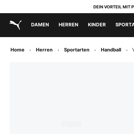
DEIN VORTEIL MIT
DAMEN
HERREN
KINDER
SPORT
PUMA.com
PUMA x TRANSFORMERS
PUMA x DORA THE EXPLORER
Schuhe zum Reinschlüpfen
Home
Herren
Sportarten
Handball