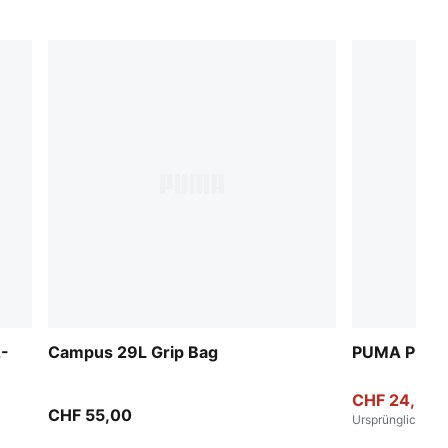
2-
Campus 29L Grip Bag
PUMA Phase
CHF 24,00
CHF 55,00
Ursprünglich
:
CHF