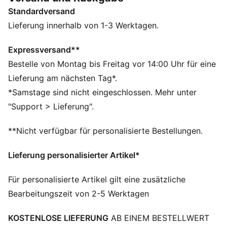
den Ball fokussieren kannst.
Standardversand
FEATURES + VORTEILE
Das Obermaterial der Schuhe besteht zu mindestens
Lieferung innerhalb von 1-3 Werktagen.
30 % aus recycelten Materialien
SOFTFOAM+: Komfort-Innensohle zum Reinschlüpfen,
Expressversand**
die dank der extradicken Ferse für eine weiche
Bestelle von Montag bis Freitag vor 14:00 Uhr für eine
Dämpfung sorgt
Lieferung am nächsten Tag*.
SOFTFOAM+: Komfort-Innensohle zum Reinschlüpfen,
*Samstage sind nicht eingeschlossen. Mehr unter
die dank der extradicken Ferse für eine weiche
"Support > Lieferung".
Dämpfung sorgt
DETAILS
**Nicht verfügbar für personalisierte Bestellungen.
Regular Fit
Klettverschluss
Lieferung personalisierter Artikel*
Variofoam Dämpfung
Variomesh für Atmungsaktivität
Für personalisierte Artikel gilt eine zusätzliche
PUMA Teenager: Empfohlen für ältere Kinder und
Bearbeitungszeit von 2-5 Werktagen
Teenager zwischen 8 und 16 Jahren
PUMA Teenager: Empfohlen für ältere Kinder und
KOSTENLOSE LIEFERUNG
AB EINEM BESTELLWERT
Teenager zwischen 8 und 16 Jahren