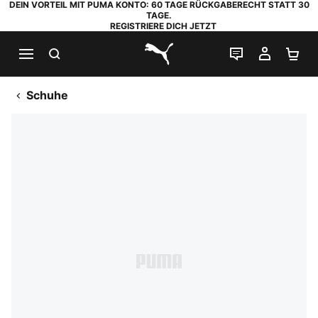
DEIN VORTEIL MIT PUMA KONTO: 60 TAGE RÜCKGABERECHT STATT 30
TAGE.
REGISTRIERE DICH JETZT
SUCHEN
LIVE-CHAT
MEIN K
WA
PUMA.com
Schuhe