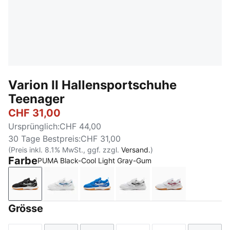
Varion II Hallensportschuhe
Teenager
CHF 31,00
Ursprünglich
:
CHF 44,00
30 Tage Bestpreis
:
CHF 31,00
(Preis inkl. 8.1% MwSt., ggf. zzgl.
Versand.
)
Farbe
PUMA Black-Cool Light Gray-Gum
PUMA Black-Cool Light Gray-Gum
PUMA White-Blue Horizon
PUMA Team Royal-PUMA White-
PUMA White-PUMA Blac
PUMA White-Be
Grösse