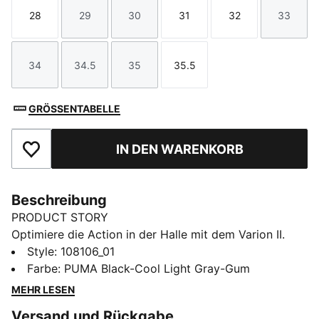
28
29
30
31
32
33
Größe
Größe
Größe
Größe
Größe
Größe
34
34.5
35
35.5
Größe
Größe
Größe
Größe
GRÖSSENTABELLE
IN DEN WARENKORB
Zu Favoriten hinzufügen
Beschreibung
PRODUCT STORY
Optimiere die Action in der Halle mit dem Varion II.
Variofoam dämpft jeden Schritt, während Variomesh
Style
:
108106_01
die Füße kühl hält. Ein Stützrahmen bietet zusätzlichen
Farbe
:
PUMA Black-Cool Light Gray-Gum
Halt für schnelle Cuts und Sprünge. SOFTFOAM+
MEHR LESEN
verbessert deinen Step-in-Komfort, damit du dich auf
Versand und Rückgabe