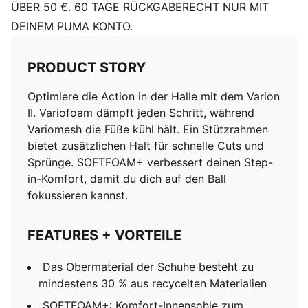
80.53% Synthetik, 19.47% Textil
ÜBER 50 €. 60 TAGE RÜCKGABERECHT NUR MIT
DEINEM PUMA KONTO.
PRODUCT STORY
Optimiere die Action in der Halle mit dem Varion
II. Variofoam dämpft jeden Schritt, während
Variomesh die Füße kühl hält. Ein Stützrahmen
bietet zusätzlichen Halt für schnelle Cuts und
Sprünge. SOFTFOAM+ verbessert deinen Step-
in-Komfort, damit du dich auf den Ball
fokussieren kannst.
FEATURES + VORTEILE
Das Obermaterial der Schuhe besteht zu
mindestens 30 % aus recycelten Materialien
SOFTFOAM+: Komfort-Innensohle zum