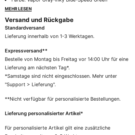
hervorragende Dämpfung und Reaktionsfähigkeit und
MEHR LESEN
einer PWRPLATE für explosive Energierückgabe bei
Versand und Rückgabe
jedem Sprung. Nach oben sind dir keine Grenzen
Standardversand
gesetzt.
FEATURES + VORTEILE
Lieferung innerhalb von 1-3 Werktagen.
NITRO™ SQD: Die innovative NITRO™ SQD-
Zwischensohle mit doppelter Dichte kombiniert eine
Expressversand**
erstklassige Dämpfung und einen Rebound mit
Bestelle von Montag bis Freitag vor 14:00 Uhr für eine
umfassendem Support — ideal für schnelle erste
Lieferung am nächsten Tag*.
Schritte und einen explosiven Absprung
*Samstage sind nicht eingeschlossen. Mehr unter
PWRADAPT: Sohlensystem mit dreidimensionaler
"Support > Lieferung".
Traktion und Dämpfung für Spitzenleistung und
Komfort auf dem Platz
**Nicht verfügbar für personalisierte Bestellungen.
PUMAGRIP: Strapazierfähige Performance-
Gummimischung für Traktion auf allen Oberflächen
Lieferung personalisierter Artikel*
Das Obermaterial der Schuhe besteht zu mindestens
30 % aus recycelten Materialien.
Für personalisierte Artikel gilt eine zusätzliche
DETAILS