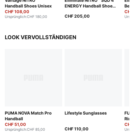
Vantage NITRO™
Eliminate NITRO™ SQD 4
Elim
Handball Shoes Unisex
ENERGY Handball Shoes
Berl
CHF 108,00
Unisex
Unis
CHF
CHF 205,00
Ursprünglich
:
CHF 180,00
Urspr
LOOK VERVOLLSTÄNDIGEN
PUMA NOVA Match Pro
Lifestyle Sunglasses
FUT
Handball
Ring
CHF 51,00
CHF
CHF 110,00
Ursprünglich
:
CHF 85,00
Urspr