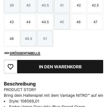
39
40
40.5
41
42
42.5
Größe
Größe
Größe
Größe
Größe
Größe
43
44
44.5
45
46
47
Größe
Größe
Größe
Größe
Größe
Größe
48
49.5
51
Größe
Größe
Größe
GRÖSSENTABELLE
IN DEN WARENKORB
Zu Favoriten hinzufügen
Beschreibung
PRODUCT STORY
Bring dein Hallenspiel mit dem Vantage NITRO™ auf ein
neues Level. Dieser Schuh wurde für Spitzenleistungen
Style
:
108569_01
entwickelt und verfügt über NITRO™ Technologie für
Farbe
:
Vapor Gray-Inky Blue-Speed Green