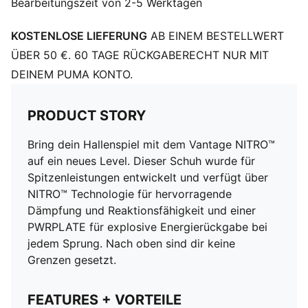
Bearbeitungszeit von 2-5 Werktagen
Breite: Regulär
Zehentyp: Abgerundet
KOSTENLOSE LIEFERUNG
AB EINEM BESTELLWERT
Verschluss: Schnürsenkel
Die OrthoLite X35 HYBRID Innensohle bietet optimalen
ÜBER 50 €. 60 TAGE RÜCKGABERECHT NUR MIT
Rebound und Dämpfung bei Sportarten mit hoher
DEINEM PUMA KONTO.
Belastung
Absatzart: Flach
PRODUCT STORY
Futter: Textil
Oberfläche: Indoor
Bring dein Hallenspiel mit dem Vantage NITRO™
Laufsohle: Gummi
auf ein neues Level. Dieser Schuh wurde für
Spitzenleistungen entwickelt und verfügt über
NITRO™ Technologie für hervorragende
Dämpfung und Reaktionsfähigkeit und einer
PWRPLATE für explosive Energierückgabe bei
jedem Sprung. Nach oben sind dir keine
Grenzen gesetzt.
FEATURES + VORTEILE