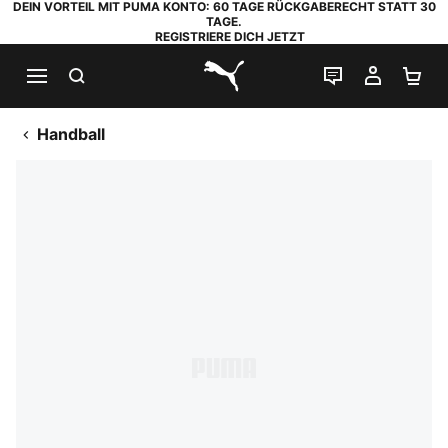
DEIN VORTEIL MIT PUMA KONTO: 60 TAGE RÜCKGABERECHT STATT 30
TAGE.
REGISTRIERE DICH JETZT
SUCHEN
LIVE-CHAT
MEIN K
WA
PUMA.com
Handball