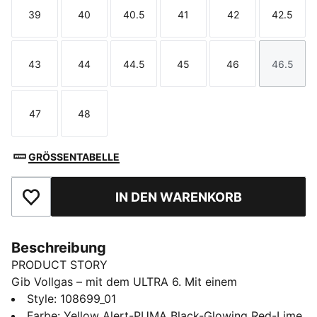
39
40
40.5
41
42
42.5
Größe
Größe
Größe
Größe
Größe
Größe
43
44
44.5
45
46
46.5
Größe
Größe
Größe
Größe
Größe
Größe
47
48
Größe
Größe
GRÖSSENTABELLE
IN DEN WARENKORB
Zu Favoriten hinzufügen
Beschreibung
PRODUCT STORY
Gib Vollgas – mit dem ULTRA 6. Mit einem
überarbeiteten Obermaterial aus Funktions-Mesh
Style
:
108699_01
bietet dieser Fußballschuh ein präzises,
Farbe
:
Yellow Alert-PUMA Black-Glowing Red-Lime