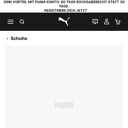
DEIN VORTEIL MIT PUMA KONTO: 60 TAGE RÜCKGABERECHT STATT 30
TAGE.
REGISTRIERE DICH JETZT
SUCHEN
LIVE-CHAT
MEIN K
WA
PUMA.com
Schuhe