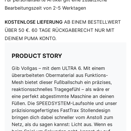
Richtungswechseln und Stoppen
Bearbeitungszeit von 2-5 Werktagen
STABILITÄT: Der PWRTAPE SQD Stützrahmen
stabilisiert den Fuß im Schuh, ohne die Agilität und
KOSTENLOSE LIEFERUNG
AB EINEM BESTELLWERT
Bewegungsfreiheit einzuschränken
DETAILS
ÜBER 50 €. 60 TAGE RÜCKGABERECHT NUR MIT
Normale bis schmale Passform
DEINEM PUMA KONTO.
Zehentyp: Abgerundet
Verschluss: Schnürsenkel
PRODUCT STORY
Absatzart: Flach
Leichte, herausnehmbare Einlegesohle mit NanoGrip
Gib Vollgas – mit dem ULTRA 6. Mit einem
Technologie und OrthoLite® Fersendämpfung
überarbeiteten Obermaterial aus Funktions-
GripControl Pro Beschichtung für präzise Ballkontrolle
Mesh bietet dieser Fußballschuh ein präzises,
FG: Geeignet für Spiele auf festen Naturplätzen
reaktionsschnelles Tragegefühl – als wäre er
eine perfekt abgestimmte Maschine an deinen
Füßen. Die SPEEDSYSTEM-Laufsohle und unser
präzisionsgefertigtes FastTrax Stollendesign
bringen dich dabei schneller vom Anstoß zum
Netz, als du sagen kannst: Licht aus. Wenn es