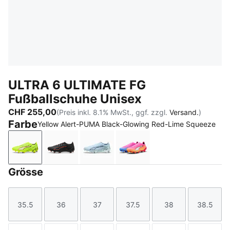
ULTRA 6 ULTIMATE FG
Fußballschuhe Unisex
CHF 255,00
(Preis inkl. 8.1% MwSt., ggf. zzgl.
Versand.
)
Farbe
Yellow Alert-PUMA Black-Glowing Red-Lime Squeeze
Yellow Alert-PUMA Black-Glowing Red-Lime Squeez
PUMA Black-PUMA Red
Icy Blue-PUMA White-Blue Jewel
Poison Pink-PUMA White
Grösse
35.5
36
37
37.5
38
38.5
Größe
Größe
Größe
Größe
Größe
Größe