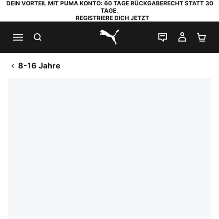
DEIN VORTEIL MIT PUMA KONTO: 60 TAGE RÜCKGABERECHT STATT 30
TAGE.
REGISTRIERE DICH JETZT
SUCHEN
LIVE-CHAT
MEIN K
WA
PUMA.com
8-16 Jahre