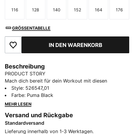
116
128
140
152
164
176
Größe
Größe
Größe
Größe
Größe
Größe
GRÖSSENTABELLE
IN DEN WARENKORB
Zu Favoriten hinzufügen
Beschreibung
PRODUCT STORY
Mach dich bereit für dein Workout mit diesen
Trainingsshorts. Mit elastischem Bund mit
Style
:
526547_01
verstellbarem Frontverschluss, dryCELL Technologie
Farbe
:
Puma Black
für trockenen Komfort und Seitentaschen für deine
MEHR LESEN
Essentials. PUMA bringt die Energie in jeden deiner
Versand und Rückgabe
Moves.
Standardversand
FEATURES + VORTEILE
Aus 100 % recyceltem Material, Besatz und Deko sind
Lieferung innerhalb von 1-3 Werktagen.