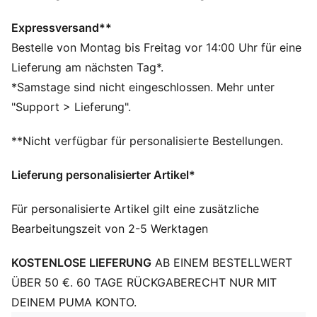
ausgenommen
dryCELL: Performance-Technologie, die Feuchtigkeit
Expressversand**
vom Körper ableitet und dafür sorgt, dass du beim
Bestelle von Montag bis Freitag vor 14:00 Uhr für eine
Training schweißfrei bleibst
Lieferung am nächsten Tag*.
DETAILS
*Samstage sind nicht eingeschlossen. Mehr unter
Regular Fit
"Support > Lieferung".
Twill
Beinabschluss über dem Knie
**Nicht verfügbar für personalisierte Bestellungen.
Mittlere Bundhöhe
Seitentasche
Lieferung personalisierter Artikel*
PUMA Teenager: Empfohlen für ältere Kinder und
Teenager zwischen 8 und 16 Jahren
Für personalisierte Artikel gilt eine zusätzliche
100% Polyester recycelt
Bearbeitungszeit von 2-5 Werktagen
KOSTENLOSE LIEFERUNG
AB EINEM BESTELLWERT
ÜBER 50 €. 60 TAGE RÜCKGABERECHT NUR MIT
DEINEM PUMA KONTO.