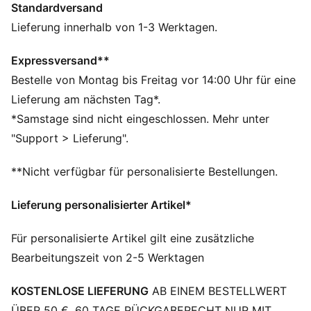
Standardversand
FEATURES + VORTEILE
Hergestellt aus mindestens 50 % recycelten
Lieferung innerhalb von 1-3 Werktagen.
Materialien
DETAILS
Expressversand**
Regular Fit
Bestelle von Montag bis Freitag vor 14:00 Uhr für eine
Spacer-Stoff
Lieferung am nächsten Tag*.
Reguläre Länge
*Samstage sind nicht eingeschlossen. Mehr unter
Mittlere Bundhöhe
"Support > Lieferung".
Seitentasche
PUMA Branding-Details
**Nicht verfügbar für personalisierte Bestellungen.
Lieferung personalisierter Artikel*
Für personalisierte Artikel gilt eine zusätzliche
Bearbeitungszeit von 2-5 Werktagen
KOSTENLOSE LIEFERUNG
AB EINEM BESTELLWERT
ÜBER 50 €. 60 TAGE RÜCKGABERECHT NUR MIT