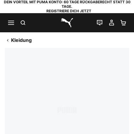
DEIN VORTEIL MIT PUMA KONTO: 60 TAGE RÜCKGABERECHT STATT 30
TAGE.
REGISTRIERE DICH JETZT
SUCHEN
LIVE-CHAT
MEIN K
WA
PUMA.com
Kleidung