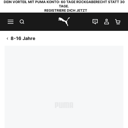
DEIN VORTEIL MIT PUMA KONTO: 60 TAGE RÜCKGABERECHT STATT 30
TAGE.
REGISTRIERE DICH JETZT
SUCHEN
LIVE-CHAT
MEIN K
WA
PUMA.com
8-16 Jahre