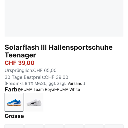
Solarflash III Hallensportschuhe
Teenager
CHF 39,00
Ursprünglich
:
CHF 65,00
30 Tage Bestpreis
:
CHF 39,00
(Preis inkl. 8.1% MwSt., ggf. zzgl.
Versand.
)
Farbe
PUMA Team Royal-PUMA White
PUMA Team Royal-PUMA White
PUMA White-PUMA Black
Grösse