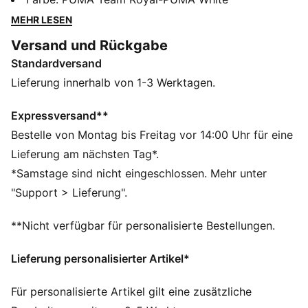
Explosivität durch eine leichte Zwischensohlen-
MEHR LESEN
Technologie. Das bequeme Mesh-Obermaterial ist in
Versand und Rückgabe
einen stabilen oberen Rahmen integriert, der
Standardversand
verbesserten Support für alle multidirektionalen
Bewegungen bietet.
Lieferung innerhalb von 1-3 Werktagen.
FEATURES + VORTEILE
Das Obermaterial der Schuhe besteht zu mindestens
Expressversand**
20 % aus recycelten Materialien
Bestelle von Montag bis Freitag vor 14:00 Uhr für eine
DETAILS
Lieferung am nächsten Tag*.
Regular Fit
*Samstage sind nicht eingeschlossen. Mehr unter
StabilitySkeleton für hervorragende Stabilität auf der
"Support > Lieferung".
Außen- und Innenseite
Ventair Mesh für Atmungsaktivität
**Nicht verfügbar für personalisierte Bestellungen.
EVA-Einlegesohle mit Fußgewölbeunterstützung
PUMA Teenager: Empfohlen für ältere Kinder und
Lieferung personalisierter Artikel*
Teenager zwischen 8 und 16 Jahren
PUMA Teenager: Empfohlen für ältere Kinder und
Für personalisierte Artikel gilt eine zusätzliche
Teenager zwischen 8 und 16 Jahren