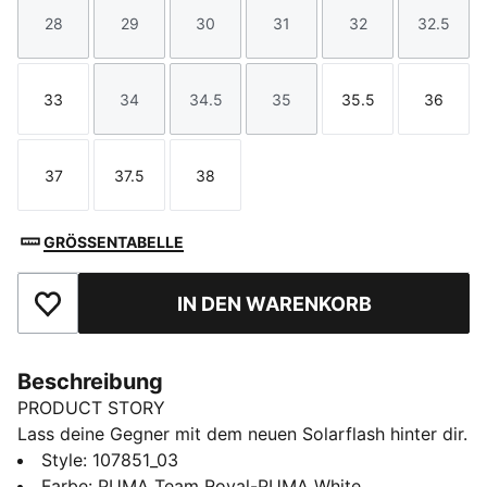
28
29
30
31
32
32.5
Größe
Größe
Größe
Größe
Größe
Größe
33
34
34.5
35
35.5
36
Größe
Größe
Größe
Größe
Größe
Größe
37
37.5
38
Größe
Größe
Größe
GRÖSSENTABELLE
IN DEN WARENKORB
Zu Favoriten hinzufügen
Beschreibung
PRODUCT STORY
Lass deine Gegner mit dem neuen Solarflash hinter dir.
Dieser Top-Performer für die Halle bietet
Style
:
107851_03
hervorragende Energierückgabe und erhöhte
Farbe
:
PUMA Team Royal-PUMA White