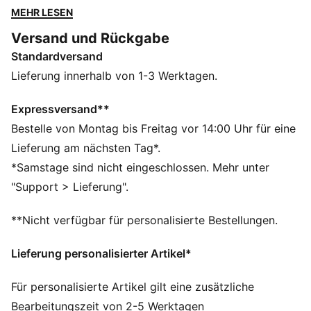
Technologie sorgen für Selbstbewusstsein – ob beim
MEHR LESEN
Workout oder unterwegs. Soft, nahtlos, und in 7/8-
Versand und Rückgabe
Länge – spüre den Unterschied bei jeder Bewegung.
Standardversand
FEATURES + VORTEILE
dryCELL: Performance-Technologie, die Feuchtigkeit
Lieferung innerhalb von 1-3 Werktagen.
vom Körper ableitet und dafür sorgt, dass du beim
Training schweißfrei bleibst
Expressversand**
LYCRA® ADAPTIV: Faser in einer innovativen,
Bestelle von Montag bis Freitag vor 14:00 Uhr für eine
nahtlosen Konstruktion für eine optimale Passform und
Lieferung am nächsten Tag*.
Formbeständigkeit sorgt für eine passgenaue
*Samstage sind nicht eingeschlossen. Mehr unter
Kompression, die sich mit dir bewegt
"Support > Lieferung".
Hergestellt aus mindestens 50 % recycelten
Materialien.
**Nicht verfügbar für personalisierte Bestellungen.
DETAILS
Passform: Eng
Lieferung personalisierter Artikel*
Hauptmaterial: Interlock
Länge: 7/8
Für personalisierte Artikel gilt eine zusätzliche
Bundhöhe: Hoch
Bearbeitungszeit von 2-5 Werktagen
Taschen: Innentasche