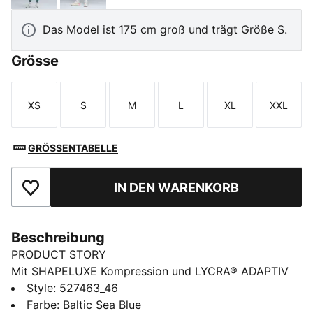
Das Model ist 175 cm groß und trägt Größe S.
Grösse
XS
S
M
L
XL
XXL
Größe
Größe
Größe
Größe
Größe
Größe
GRÖSSENTABELLE
IN DEN WARENKORB
Zu Favoriten hinzufügen
Beschreibung
PRODUCT STORY
Mit SHAPELUXE Kompression und LYCRA® ADAPTIV
Fasern für eine körperbetonende Passform, die sich
Style
:
527463_46
mit dir mitbewegt. Der hohe Bund und die dryCELL
Farbe
:
Baltic Sea Blue