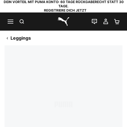
DEIN VORTEIL MIT PUMA KONTO: 60 TAGE RÜCKGABERECHT STATT 30
TAGE.
REGISTRIERE DICH JETZT
SUCHEN
LIVE-CHAT
MEIN K
WA
PUMA.com
Leggings