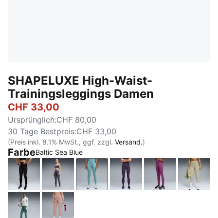
SHAPELUXE High-Waist-
Trainingsleggings Damen
CHF 33,00
Ursprünglich
:
CHF 80,00
30 Tage Bestpreis
:
CHF 33,00
(Preis inkl. 8.1% MwSt., ggf. zzgl.
Versand.
)
Farbe
Baltic Sea Blue
PUMA Black
Inky Depths
Baltic Sea Blue
Deep Plum
Plum Wine
Lux A
Herb Garden
Sandstone