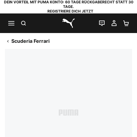
DEIN VORTEIL MIT PUMA KONTO: 60 TAGE RÜCKGABERECHT STATT 30
TAGE.
REGISTRIERE DICH JETZT
SUCHEN
LIVE-CHAT
MEIN K
WA
PUMA.com
Scuderia Ferrari