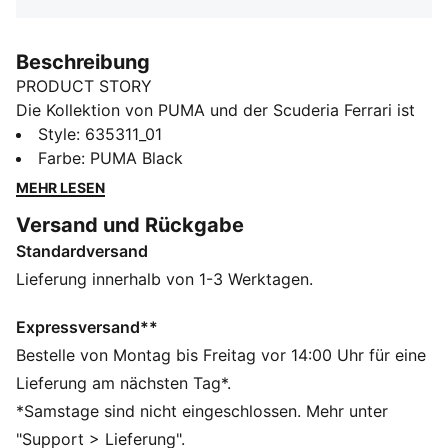
Beschreibung
PRODUCT STORY
Die Kollektion von PUMA und der Scuderia Ferrari ist
eine Hommage an den Motorsport und das legendäre
Style
:
635311_01
Rennsport-Erbe von Ferrari. Diese Kollektion aus
Farbe
:
PUMA Black
Schuhen, Kleidung und Accessoires vereint Style,
MEHR LESEN
Komfort und Performance mit den ikonischen Farben
Versand und Rückgabe
und Details der Scuderia Ferrari – so trägst du den
Standardversand
Ferrari-Spirit überall bei dir. Dieses T-Shirt zeigt das
Erbe der Scuderia mit einem auffälligen Print auf der
Lieferung innerhalb von 1-3 Werktagen.
Brust und einem Wappenlogo auf dem Ärmel.
FEATURES + VORTEILE
Expressversand**
Hergestellt aus mindestens 20 % recycelter
Bestelle von Montag bis Freitag vor 14:00 Uhr für eine
Baumwolle.
Lieferung am nächsten Tag*.
DETAILS
*Samstage sind nicht eingeschlossen. Mehr unter
Passform: Regulär
"Support > Lieferung".
Hauptmaterial: Single Jersey