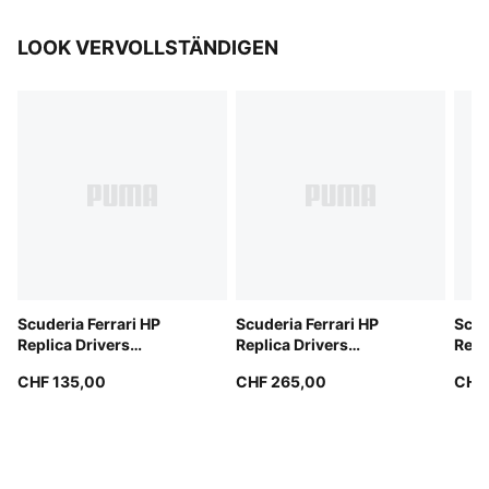
LOOK VERVOLLSTÄNDIGEN
Scuderia Ferrari HP
Scuderia Ferrari HP
Scud
Replica Drivers
Replica Drivers
Repl
Authentic Track Jacket
Authentic Bomber Jacket
Auth
CHF 135,00
CHF 265,00
CHF 
Men
Men
Men