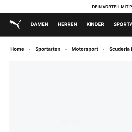
DEIN VORTEIL MIT
DAMEN
HERREN
KINDER
SPORT
PUMA.com
PUMA x TRANSFORMERS
PUMA x DORA THE EXPLORER
Schuhe zum Reinschlüpfen
Home
Sportarten
Motorsport
Scuderia 