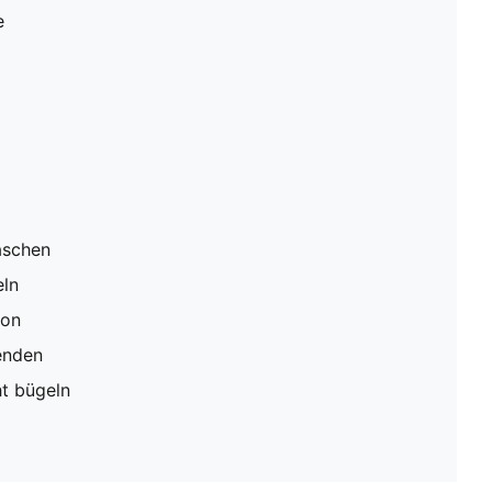
e
aschen
eln
ion
enden
ht bügeln