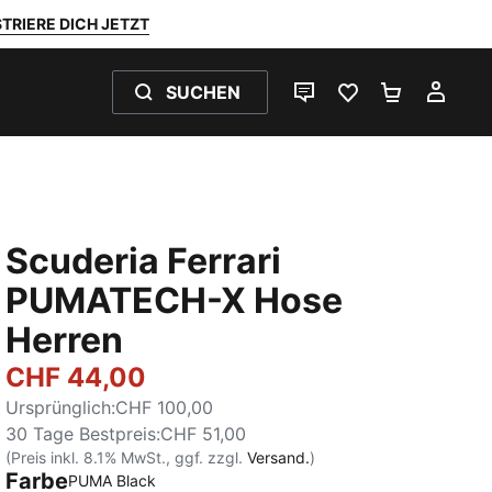
TRIERE DICH JETZT
SUCHEN
LIVE-CHAT
FAVORITEN 0
WARENKO
MEI
Scuderia Ferrari
PUMATECH-X Hose
Herren
CHF 44,00
Ursprünglich
:
CHF 100,00
30 Tage Bestpreis
:
CHF 51,00
(Preis inkl. 8.1% MwSt., ggf. zzgl.
Versand.
)
Farbe
PUMA Black