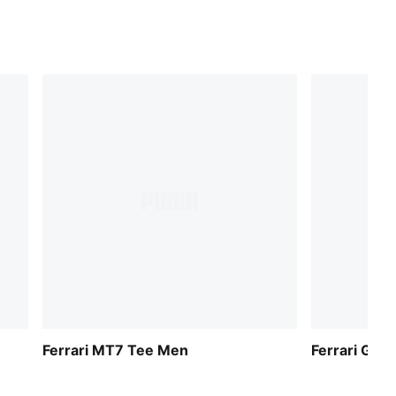
Ferrari MT7 Tee Men
Ferrari Gra