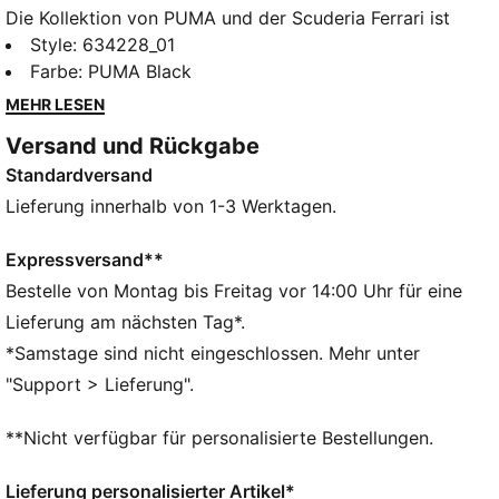
Die Kollektion von PUMA und der Scuderia Ferrari ist
eine Hommage an den Motorsport und das legendäre
Style
:
634228_01
Rennsport-Erbe von Ferrari. Diese Kollektion aus
Farbe
:
PUMA Black
Schuhen, Kleidung und Accessoires vereint Style,
MEHR LESEN
Komfort und Performance mit den ikonischen Farben
Versand und Rückgabe
und Details der Scuderia Ferrari – so trägst du den
Standardversand
Ferrari-Spirit überall bei dir. Diese Hose hat eine
markante, dynamische Silhouette und die
Lieferung innerhalb von 1-3 Werktagen.
unverkennbare Motorsport-DNA.
FEATURES + VORTEILE
Expressversand**
Aus 100 % recyceltem Material, Besatz und Deko sind
Bestelle von Montag bis Freitag vor 14:00 Uhr für eine
ausgenommen.
Lieferung am nächsten Tag*.
DETAILS
*Samstage sind nicht eingeschlossen. Mehr unter
Passform: Relaxed
"Support > Lieferung".
Hauptmaterial: Webware
Länge: Regulär
**Nicht verfügbar für personalisierte Bestellungen.
Bundhöhe: Mittel
PUMA Branding-Details
Lieferung personalisierter Artikel*