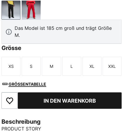
PUMA Black
Rosso Corsa
Das Model ist 185 cm groß und trägt Größe
M.
Grösse
XS
S
M
L
XL
XXL
Größe
Größe
Größe
Größe
Größe
Größe
GRÖSSENTABELLE
IN DEN WARENKORB
Zu Favoriten hinzufügen
Beschreibung
PRODUCT STORY