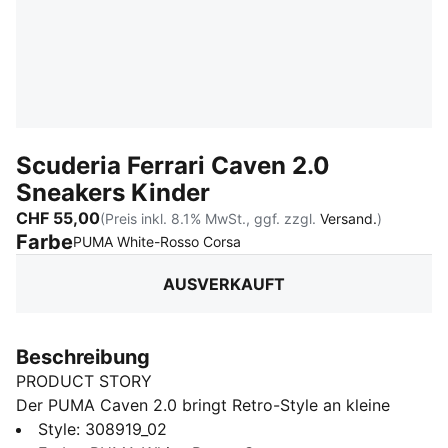
Scuderia Ferrari Caven 2.0
Sneakers Kinder
CHF 55,00
(Preis inkl. 8.1% MwSt., ggf. zzgl.
Versand.
)
Farbe
:
Ausverkauft
PUMA White-Rosso Corsa
AUSVERKAUFT
Beschreibung
PRODUCT STORY
Der PUMA Caven 2.0 bringt Retro-Style an kleine
Füße! Inspiriert vom Basketball-Style der 80er: Diese
Style
:
308919_02