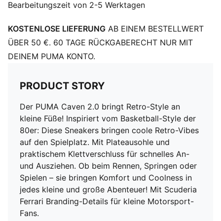
Bearbeitungszeit von 2-5 Werktagen
4 und 8 Jahren
Obermaterial: Synthetik, Leder; Futter: Textil;
KOSTENLOSE LIEFERUNG
AB EINEM BESTELLWERT
Einlegesohle: Textil; Zwischensohle: Gummi;
Außensohle: Gummi
ÜBER 50 €. 60 TAGE RÜCKGABERECHT NUR MIT
DEINEM PUMA KONTO.
PRODUCT STORY
Der PUMA Caven 2.0 bringt Retro-Style an
kleine Füße! Inspiriert vom Basketball-Style der
80er: Diese Sneakers bringen coole Retro-Vibes
auf den Spielplatz. Mit Plateausohle und
praktischem Klettverschluss für schnelles An-
und Ausziehen. Ob beim Rennen, Springen oder
Spielen – sie bringen Komfort und Coolness in
jedes kleine und große Abenteuer! Mit Scuderia
Ferrari Branding-Details für kleine Motorsport-
Fans.