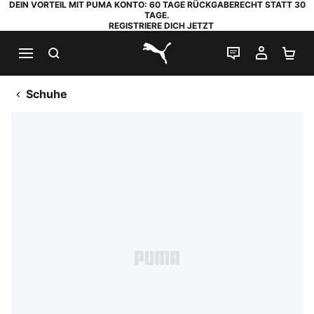
DEIN VORTEIL MIT PUMA KONTO: 60 TAGE RÜCKGABERECHT STATT 30
TAGE.
REGISTRIERE DICH JETZT
SUCHEN
LIVE-CHAT
MEIN K
WA
PUMA.com
Schuhe