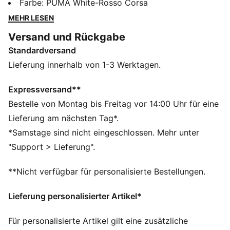
Sneakers bringen coole Retro-Vibes auf den
Farbe
:
PUMA White-Rosso Corsa
Spielplatz. Mit Plateausohle und praktischem
MEHR LESEN
Klettverschluss für schnelles An- und Ausziehen. Ob
Versand und Rückgabe
beim Rennen, Springen oder Spielen – sie bringen
Standardversand
Komfort und Coolness in jedes kleine und große
Abenteuer! Mit Scuderia Ferrari Branding-Details für
Lieferung innerhalb von 1-3 Werktagen.
kleine Motorsport-Fans.
FEATURES + VORTEILE
Expressversand**
Das Obermaterial der Schuhe besteht zu mindestens
Bestelle von Montag bis Freitag vor 14:00 Uhr für eine
20 % aus recycelten Materialien und der untere Teil
Lieferung am nächsten Tag*.
aus mindestens 10 % recycelten Materialien.
*Samstage sind nicht eingeschlossen. Mehr unter
DETAILS
"Support > Lieferung".
Breite: Regulär
Zehentyp: Abgerundet
**Nicht verfügbar für personalisierte Bestellungen.
Verschluss: Schnürsenkel
Absatzart: Flach
Lieferung personalisierter Artikel*
Plateausohle
Branding-Details von Scuderia Ferrari HP und PUMA
Für personalisierte Artikel gilt eine zusätzliche
PUMA Kinder: Empfohlen für jüngere Kinder zwischen