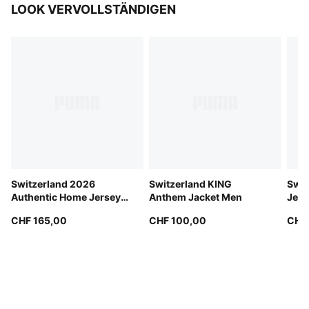
LOOK VERVOLLSTÄNDIGEN
Switzerland 2026
Switzerland KING
Swit
Authentic Home Jersey
Anthem Jacket Men
Jers
Men
CHF 165,00
CHF 100,00
CHF 