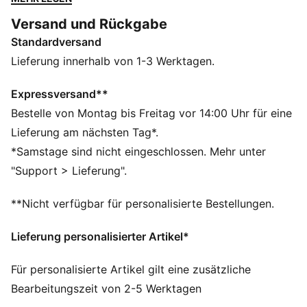
Perspektive. Die PUMA x SCHWEIZ x SALEHE
Versand und Rückgabe
BEMBURY KING Trainingshose mit Allover-Print und
Standardversand
College-Details ist Teil unserer retro-inspirierten KING-
Kollektion und ein markanter Ausdruck von Teamgeist.
Lieferung innerhalb von 1-3 Werktagen.
FEATURES + VORTEILE
Aus 100 % recyceltem Material, Besatz und Deko sind
Expressversand**
ausgenommen.
Bestelle von Montag bis Freitag vor 14:00 Uhr für eine
DETAILS
Lieferung am nächsten Tag*.
Passform: Relaxed
*Samstage sind nicht eingeschlossen. Mehr unter
Hauptmaterial: Gewebt
"Support > Lieferung".
Verstellbarer Bund mit Kordelzug innen
Verbandswappen mit glänzender Struktur
**Nicht verfügbar für personalisierte Bestellungen.
Gesticktes PUMA KING Logo
Länge: Regulär
Lieferung personalisierter Artikel*
Bundhöhe: Mittel
Jacquard Taping
Für personalisierte Artikel gilt eine zusätzliche
Saum mit verstellbarem Bungee-Zugband
Bearbeitungszeit von 2-5 Werktagen
Taschen: Seitentaschen und Gesäßtasche mit