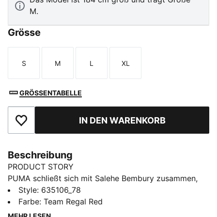
M.
Grösse
S
M
L
XL
Größe
Größe
Größe
Größe
GRÖSSENTABELLE
IN DEN WARENKORB
Zu Favoriten hinzufügen
Beschreibung
PRODUCT STORY
PUMA schließt sich mit Salehe Bembury zusammen,
um den Fußball-Style durch seine unverwechselbare
Style
:
635106_78
Sichtweise neu zu interpretieren – mit edlen Prints,
Farbe
:
Team Regal Red
durchdachten Details und einer unverkennbar frischen
MEHR LESEN