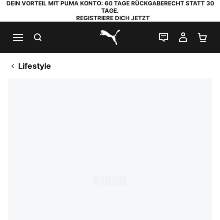
DEIN VORTEIL MIT PUMA KONTO: 60 TAGE RÜCKGABERECHT STATT 30
TAGE.
REGISTRIERE DICH JETZT
SUCHEN
LIVE-CHAT
MEIN K
WA
PUMA.com
Lifestyle