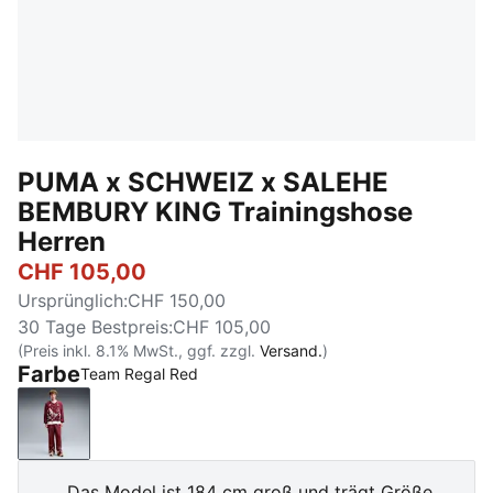
PUMA x SCHWEIZ x SALEHE
BEMBURY KING Trainingshose
Herren
CHF 105,00
Ursprünglich
:
CHF 150,00
30 Tage Bestpreis
:
CHF 105,00
(Preis inkl. 8.1% MwSt., ggf. zzgl.
Versand.
)
Farbe
Team Regal Red
Team Regal Red
Das Model ist 184 cm groß und trägt Größe