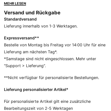
kombiniert die britische Streetwear-Identität von
MEHR LESEN
Represent mit dem Design-Vermächtnis von PUMA.
Versand und Rückgabe
Das Ergebnis: schicke Pieces mit durchdachten
Standardversand
Details. Dieses ärmellose Trikot hat eine auffällige
Grafik auf der Vorderseite.
Lieferung innerhalb von 1-3 Werktagen.
FEATURES + VORTEILE
Aus 100 % recyceltem Material, Besatz und Deko sind
Expressversand**
ausgenommen.
Bestelle von Montag bis Freitag vor 14:00 Uhr für eine
DETAILS
Lieferung am nächsten Tag*.
Passform: Regulär
*Samstage sind nicht eingeschlossen. Mehr unter
Ausschnitt: Rundhalsausschnitt
"Support > Lieferung".
Ärmellos
Länge: Regulär
**Nicht verfügbar für personalisierte Bestellungen.
PUMA x REPRESENT Branding-Details
Lieferung personalisierter Artikel*
Für personalisierte Artikel gilt eine zusätzliche
Bearbeitungszeit von 2-5 Werktagen