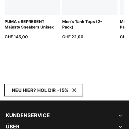
PUMA x REPRESENT
Men's Tank Tops (2-
Men'
Majesty Sneakers Unisex
Pack)
Pack
CHF 145,00
CHF 22,00
CHF
NEU HIER? HOL DIR -15%
KUNDENSERVICE
ÜBER