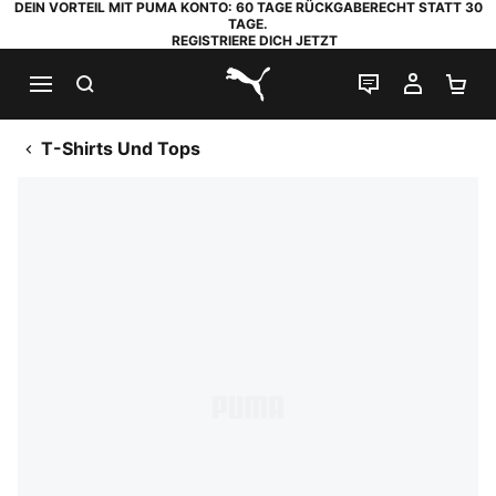
DEIN VORTEIL MIT PUMA KONTO: 60 TAGE RÜCKGABERECHT STATT 30
TAGE.
REGISTRIERE DICH JETZT
SUCHEN
LIVE-CHAT
MEIN K
WA
PUMA.com
T-Shirts Und Tops