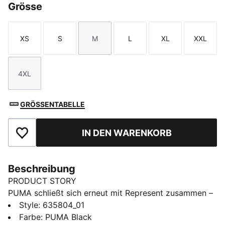
Grösse
XS
S
M
L
XL
XXL
Größe
Größe
Größe
Größe
Größe
Größe
4XL
Größe
GRÖSSENTABELLE
IN DEN WARENKORB
Zu Favoriten hinzufügen
Beschreibung
PRODUCT STORY
PUMA schließt sich erneut mit Represent zusammen –
für eine Kollektion, die modernen Sportstyle und
Style
:
635804_01
zeitgenössischen Luxus verbindet. Die Kollektion
Farbe
:
PUMA Black