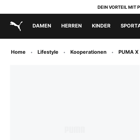
DEIN VORTEIL MIT
DAMEN
HERREN
KINDER
SPORT
PUMA.com
PUMA x TRANSFORMERS
PUMA x DORA THE EXPLORER
Schuhe zum Reinschlüpfen
Home
Lifestyle
Kooperationen
PUMA X