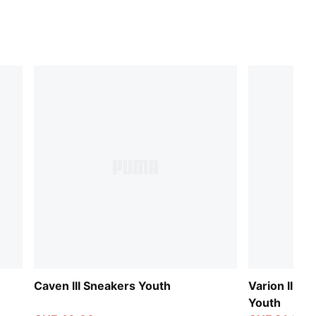
Caven III Sneakers Youth
Varion II In
Youth