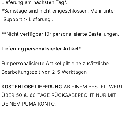
Lieferung am nächsten Tag*.
Dad Cap-Style
*Samstage sind nicht eingeschlossen. Mehr unter
Riemenverschluss
"Support > Lieferung".
Gestickte Details mit Co-Branding
Gestickte Grafik
**Nicht verfügbar für personalisierte Bestellungen.
6-Panel-Design
PUMA Teenager: Empfohlen für ältere Kinder und
Lieferung personalisierter Artikel*
Teenager zwischen 8 und 16 Jahren
Für personalisierte Artikel gilt eine zusätzliche
Bearbeitungszeit von 2-5 Werktagen
KOSTENLOSE LIEFERUNG
AB EINEM BESTELLWERT
ÜBER 50 €. 60 TAGE RÜCKGABERECHT NUR MIT
DEINEM PUMA KONTO.