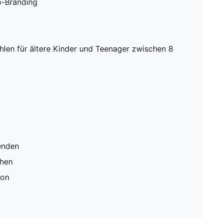
o-Branding
en für ältere Kinder und Teenager zwischen 8
enden
ehen
ion