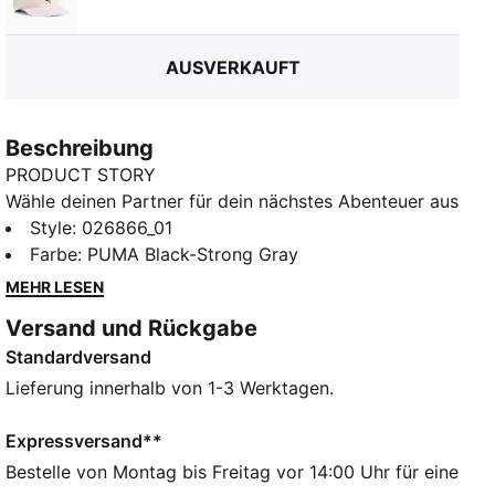
Alpine Snow-Pearl Pink
AUSVERKAUFT
Beschreibung
PRODUCT STORY
Wähle deinen Partner für dein nächstes Abenteuer aus
der neuen PUMA x POKÉMON Kollektion. Die ganze
Style
:
026866_01
Power der Pokémon-Welt steckt in dieser neuen
Farbe
:
PUMA Black-Strong Gray
Kollektion, deren Designs dich von morgens bis
MEHR LESEN
abends begleiten. Vom geheimnisvollen Style
Versand und Rückgabe
Umbreons bis zu den elektrischen Vibes von Pikachu
Standardversand
ist ein Favorit für jeden dabei. Diese Dad Cap ist ein
cooles Teil für deine Alltagsgarderobe.
Lieferung innerhalb von 1-3 Werktagen.
FEATURES + VORTEILE
Hergestellt aus mindestens 20 % recycelter
Expressversand**
Baumwolle
Bestelle von Montag bis Freitag vor 14:00 Uhr für eine
DETAILS