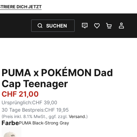
TRIERE DICH JETZT
SUCHEN
LIVE-CHAT
FAVORITEN 0
WARENKO
MEI
PUMA x POKÉMON Dad
Cap Teenager
CHF 21,00
Ursprünglich
:
CHF 39,00
30 Tage Bestpreis
:
CHF 19,95
(Preis inkl. 8.1% MwSt., ggf. zzgl.
Versand.
)
Farbe
:
Ausverkauft
PUMA Black-Strong Gray