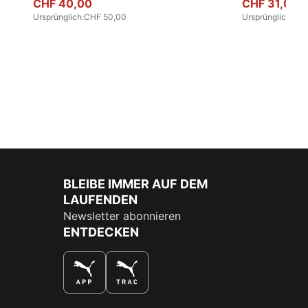
CHF 40,00
CHF 31,00
Ursprünglich
:
CHF 50,00
Ursprünglich
:
CHF
BLEIBE IMMER AUF DEM
LAUFENDEN
Newsletter abonnieren
ENTDECKEN
DAS BESTE SHOPPINGERLEBNIS