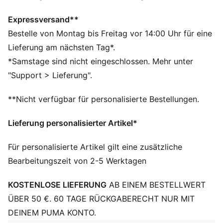
Hergestellt aus mindestens 50 % recycelten
Materialien
Expressversand**
warmCELL: Atmungsaktive Kaltwettertechnologie, die
Bestelle von Montag bis Freitag vor 14:00 Uhr für eine
entwickelt wurde, um Wärme in der Nähe deines
Lieferung am nächsten Tag*.
Körpers einzufangen und dich während des Trainings
*Samstage sind nicht eingeschlossen. Mehr unter
warm zu halten
"Support > Lieferung".
DETAILS
Relaxed Fit
**Nicht verfügbar für personalisierte Bestellungen.
Fleecematerial
Reguläre Länge
Lieferung personalisierter Artikel*
Mittlere Bundhöhe
Nahttasche
Für personalisierte Artikel gilt eine zusätzliche
PUMA Branding-Details
Bearbeitungszeit von 2-5 Werktagen
KOSTENLOSE LIEFERUNG
AB EINEM BESTELLWERT
ÜBER 50 €. 60 TAGE RÜCKGABERECHT NUR MIT
DEINEM PUMA KONTO.