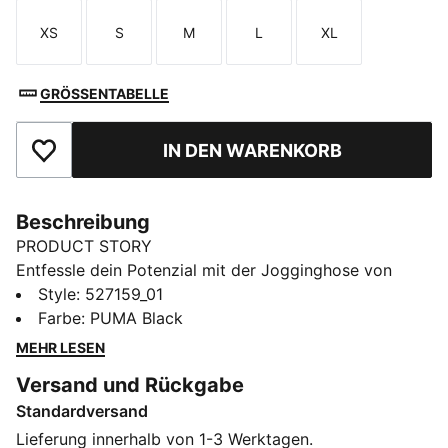
XS
S
M
L
XL
Größe
Größe
Größe
Größe
Größe
GRÖSSENTABELLE
IN DEN WARENKORB
Zu Favoriten hinzufügen
Beschreibung
PRODUCT STORY
Entfessle dein Potenzial mit der Jogginghose von
PUMA. Sie wurde für ultimative Performance
Style
:
527159_01
entwickelt und bietet Atmungsaktivität, Stretch für
Farbe
:
PUMA Black
Bewegungsfreiheit und praktische Taschen. Ein
MEHR LESEN
elastischer Bund mit Kordelzug innen sorgt für eine
Versand und Rückgabe
individuelle Passform und macht sie zu deinem
Standardversand
perfekten Begleiter für jedes Abenteuer.
FEATURES + VORTEILE
Lieferung innerhalb von 1-3 Werktagen.