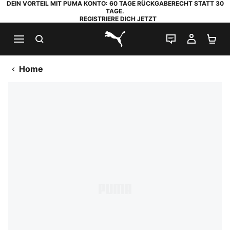
DEIN VORTEIL MIT PUMA KONTO: 60 TAGE RÜCKGABERECHT STATT 30
TAGE.
REGISTRIERE DICH JETZT
SUCHEN
LIVE-CHAT
MEIN K
WA
PUMA.com
Home