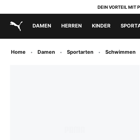
DEIN VORTEIL MIT
DAMEN
HERREN
KINDER
SPORT
PUMA.com
PUMA x TRANSFORMERS
PUMA x DORA THE EXPLORER
Schuhe zum Reinschlüpfen
Home
Damen
Sportarten
Schwimmen