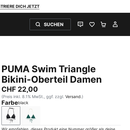
TRIERE DICH JETZT
SUCHEN
LIVE-CHAT
FAVORITEN 0
WARENKO
MEI
PUMA Swim Triangle
Bikini-Oberteil Damen
CHF 22,00
(Preis inkl. 8.1% MwSt., ggf. zzgl.
Versand.
)
Farbe
black
black
petrol green
Wir empfehlen, dieses Produkt eine Nummer größer als deine