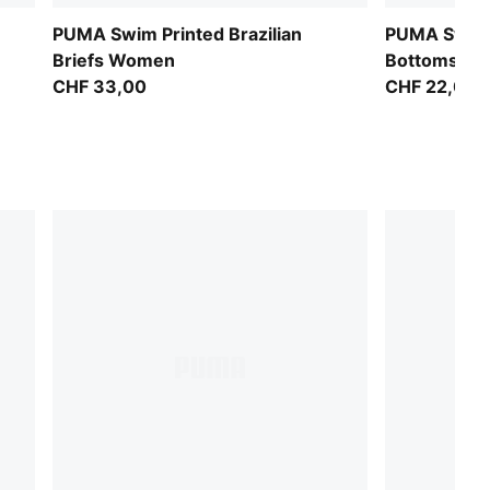
PUMA Swim Printed Brazilian
PUMA Swim 
Briefs Women
Bottoms Sid
CHF 33,00
CHF 22,00