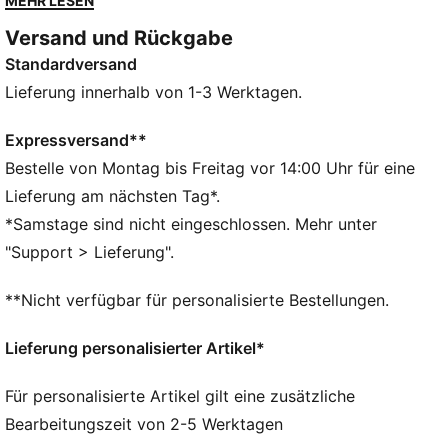
MEHR LESEN
FEATURES + VORTEILE
Versand und Rückgabe
Chlorfestigkeit für Langlebigkeit des Gewebes
Standardversand
UV-Schutz 50+
DETAILS
Lieferung innerhalb von 1-3 Werktagen.
Weiches, strapazierbares Material
Chlorresistent, für eine lange Lebensdauer des
Expressversand**
Gewebes
Bestelle von Montag bis Freitag vor 14:00 Uhr für eine
Herausnehmbare Cups
Lieferung am nächsten Tag*.
Weiches, strapazierfähiges Material
*Samstage sind nicht eingeschlossen. Mehr unter
Komplett gefüttert
"Support > Lieferung".
80% Polyamid, 20% Elasthan
**Nicht verfügbar für personalisierte Bestellungen.
Lieferung personalisierter Artikel*
Für personalisierte Artikel gilt eine zusätzliche
Bearbeitungszeit von 2-5 Werktagen