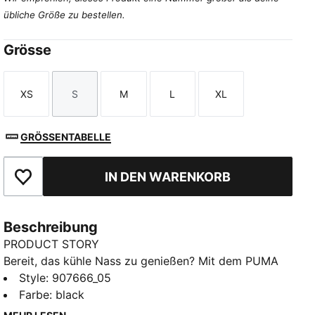
übliche Größe zu bestellen.
Grösse
XS
S
M
L
XL
Größe
Größe
Größe
Größe
Größe
GRÖSSENTABELLE
IN DEN WARENKORB
Zu Favoriten hinzufügen
Beschreibung
PRODUCT STORY
Bereit, das kühle Nass zu genießen? Mit dem PUMA
Triangle Bikini-Top. Das gefütterte, verstellbare
Style
:
907666_05
Oberteil ist ideal für Mix & Match mit verschiedenen
Farbe
:
black
Unterteilen.