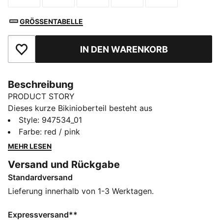
GRÖSSENTABELLE
IN DEN WARENKORB
Zu Favoriten hinzufügen
Beschreibung
PRODUCT STORY
Dieses kurze Bikinioberteil besteht aus
chlorresistentem Gewebe, das sich weich auf der Haut
Style
:
947534_01
anfühlt. Mit herausnehmbaren Polstern und
Farbe
:
red / pink
verstellbaren Trägern für eine individuelle Passform.
MEHR LESEN
Spring rein und genieß den Sommer mit PUMA.
Versand und Rückgabe
DETAILS
Standardversand
Verstellbare Träger
Herausnehmbare Polster
Lieferung innerhalb von 1-3 Werktagen.
Für Langlebigkeit entwickelt
Chlorbeständig
Expressversand**