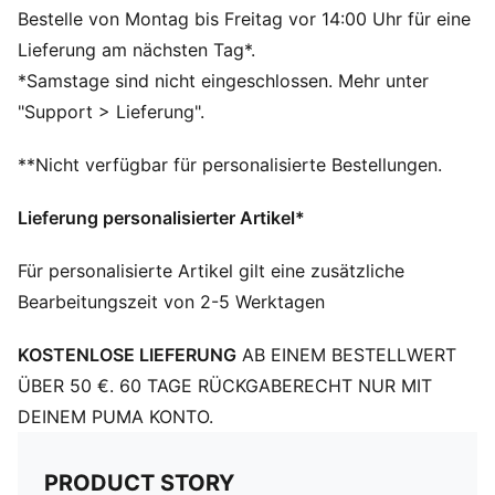
Weiches Material
Bestelle von Montag bis Freitag vor 14:00 Uhr für eine
Obermaterial: 82 % Polyester, 18 % Elasthan; Futter 88
Lieferung am nächsten Tag*.
% Polyester, 12 % Elasthan
*Samstage sind nicht eingeschlossen. Mehr unter
"Support > Lieferung".
**Nicht verfügbar für personalisierte Bestellungen.
Lieferung personalisierter Artikel*
Für personalisierte Artikel gilt eine zusätzliche
Bearbeitungszeit von 2-5 Werktagen
KOSTENLOSE LIEFERUNG
AB EINEM BESTELLWERT
ÜBER 50 €. 60 TAGE RÜCKGABERECHT NUR MIT
DEINEM PUMA KONTO.
PRODUCT STORY