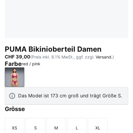
PUMA Bikinioberteil Damen
CHF 39,00
(Preis inkl. 8.1% MwSt., ggf. zzgl.
Versand.
)
Farbe
red / pink
red / pink
Das Model ist 173 cm groß und trägt Größe S.
Grösse
XS
S
M
L
XL
Größe
Größe
Größe
Größe
Größe