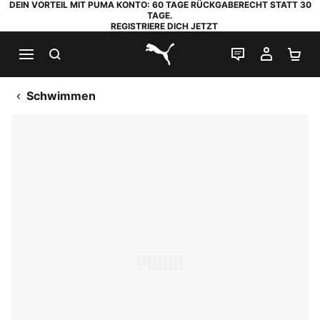
DEIN VORTEIL MIT PUMA KONTO: 60 TAGE RÜCKGABERECHT STATT 30
TAGE.
REGISTRIERE DICH JETZT
SUCHEN
LIVE-CHAT
MEIN K
WA
PUMA.com
Schwimmen