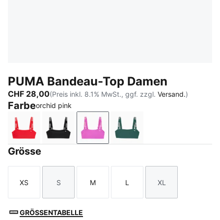
PUMA Bandeau-Top Damen
CHF 28,00
(Preis inkl. 8.1% MwSt., ggf. zzgl.
Versand.
)
Farbe
orchid pink
red
black
orchid pink
petrol green
Grösse
XS
S
M
L
XL
Größe
Größe
Größe
Größe
Größe
GRÖSSENTABELLE