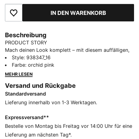
IN DEN WARENKORB
Zu Favoriten hinzufügen
Beschreibung
PRODUCT STORY
Mach deinen Look komplett – mit diesem auffälligen,
stylischen Bandeau-Top von PUMA. Der weiche,
Style
:
938347_16
strapazierfähige Stoff ist chlorbeständig und daher
Farbe
:
orchid pink
langlebig und strapazierfähig. Zu den Highlights
MEHR LESEN
gehören eine zusätzliche, vollständig gefütterte
Versand und Rückgabe
Stoffschicht, herausnehmbare Körbchen für eine
Standardversand
verstellbare Passform und abnehmbare Schultergurte.
Ein Bandeau-Top, mit dem du dich garantiert von der
Lieferung innerhalb von 1-3 Werktagen.
Masse abhebst.
DETAILS
Expressversand**
Herausnehmbare Polster
Bestelle von Montag bis Freitag vor 14:00 Uhr für eine
Strapazierfähiges Gewebe mit weicher Haptik
Lieferung am nächsten Tag*.