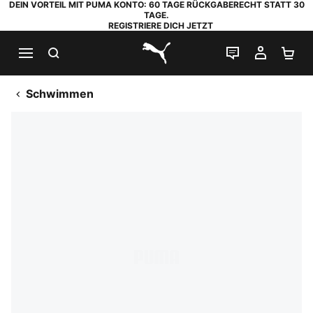
DEIN VORTEIL MIT PUMA KONTO: 60 TAGE RÜCKGABERECHT STATT 30
TAGE.
REGISTRIERE DICH JETZT
SUCHEN
LIVE-CHAT
MEIN K
WA
PUMA.com
Schwimmen