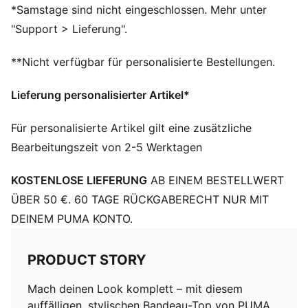
Chlorbeständig
*Samstage sind nicht eingeschlossen. Mehr unter
Abnehmbarer Schulterriemen
"Support > Lieferung".
Vollständig gefüttert
Zum Überziehen
**Nicht verfügbar für personalisierte Bestellungen.
PUMA Branding-Details
80 % Polyamid, 20 % Elasthan
Lieferung personalisierter Artikel*
Für personalisierte Artikel gilt eine zusätzliche
Bearbeitungszeit von 2-5 Werktagen
KOSTENLOSE LIEFERUNG
AB EINEM BESTELLWERT
ÜBER 50 €. 60 TAGE RÜCKGABERECHT NUR MIT
DEINEM PUMA KONTO.
PRODUCT STORY
Mach deinen Look komplett – mit diesem
auffälligen, stylischen Bandeau-Top von PUMA.