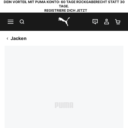
DEIN VORTEIL MIT PUMA KONTO: 60 TAGE RÜCKGABERECHT STATT 30
TAGE.
REGISTRIERE DICH JETZT
SUCHEN
LIVE-CHAT
MEIN K
WA
PUMA.com
Jacken