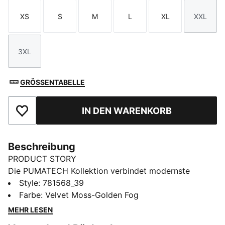
XS
S
M
L
XL
XXL
Größe
Größe
Größe
Größe
Größe
Größe
3XL
Größe
GRÖSSENTABELLE
IN DEN WARENKORB
Zu Favoriten hinzufügen
Beschreibung
PRODUCT STORY
Die PUMATECH Kollektion verbindet modernste
Technologie mit dem legendären Erbe des Clubs. Sie
Style
:
781568_39
wurde für echte Fans entwickelt und bietet Komfort,
Farbe
:
Velvet Moss-Golden Fog
optimale Performance und Style durch innovative
MEHR LESEN
Materialien und intelligentes Design. Egal, ob du