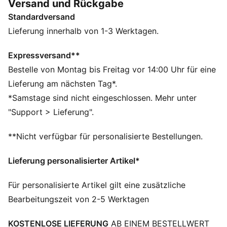
Versand und Rückgabe
trainierst oder das Team unterstützt, diese Kollektion
Standardversand
lässt dich den Siegesgeist des Vereins erleben –
angetrieben durch die innovative Technologie von
Lieferung innerhalb von 1-3 Werktagen.
PUMA.
FEATURES + VORTEILE
Expressversand**
windCELL: Technologie zum Schutz vor Wind und für
Bestelle von Montag bis Freitag vor 14:00 Uhr für eine
ein angenehmes Tragegefühl während des Trainings
Lieferung am nächsten Tag*.
Hergestellt aus mindestens 50 % recycelten
*Samstage sind nicht eingeschlossen. Mehr unter
Materialien.
"Support > Lieferung".
DETAILS
Passform: Relaxed
**Nicht verfügbar für personalisierte Bestellungen.
Hauptmaterial: Webware
Ausschnitt: Stehkragen
Lieferung personalisierter Artikel*
Lange Ärmel
Verschluss: Durchgehender Reißverschluss
Für personalisierte Artikel gilt eine zusätzliche
Länge: Standard-Jacke
Bearbeitungszeit von 2-5 Werktagen
Taschen: Reißverschlusstasche, Seitentasche
Club und PUMA Branding-Details
KOSTENLOSE LIEFERUNG
AB EINEM BESTELLWERT