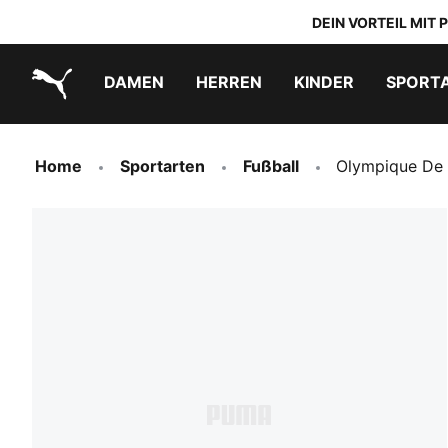
DEIN VORTEIL MIT
DAMEN
HERREN
KINDER
SPORT
PUMA.com
PUMA x TRANSFORMERS
PUMA x DORA THE EXPLORER
Schuhe zum Reinschlüpfen
Home
Sportarten
Fußball
Olympique De 