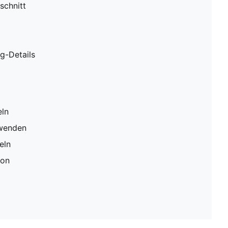
schnitt
g-Details
eln
rwenden
eln
ion