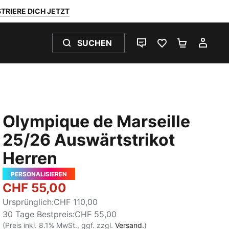
TRIERE DICH JETZT
SUCHEN
LIVE-CHAT
FAVORITEN 0
WARENKO
MEI
Olympique de Marseille
25/26 Auswärtstrikot
Herren
PERSONALISIEREN
CHF 55,00
Ursprünglich
:
CHF 110,00
30 Tage Bestpreis
:
CHF 55,00
(Preis inkl. 8.1% MwSt., ggf. zzgl.
Versand.
)