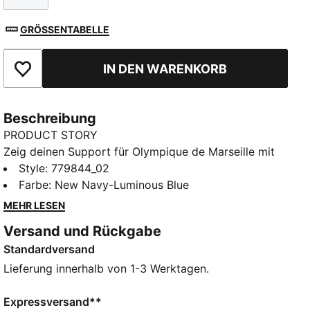
GRÖSSENTABELLE
IN DEN WARENKORB
Zu Favoriten hinzufügen
Beschreibung
PRODUCT STORY
Zeig deinen Support für Olympique de Marseille mit
dem offiziellen 25/26 Auswärtstrikot. Das markante,
Style
:
779844_02
moderne Design mit digitalem blauem Muster auf der
Farbe
:
New Navy-Luminous Blue
Vorderseite und überwiegend dunkler Grundfarbe
MEHR LESEN
setzt ein echtes Statement. Mit dem PUMA Cat Logo
Versand und Rückgabe
und Vereinswappen auf der Brust. Dank
Standardversand
feuchtigkeitsableitender dryCELL Technologie von
PUMA sorgt dieses Trikot für maximalen Komfort und
Lieferung innerhalb von 1-3 Werktagen.
Performance – ob auf dem Spielfeld oder auf der
Tribüne.
Expressversand**