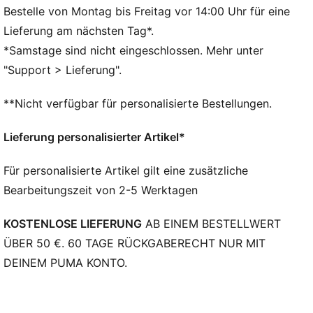
FEATURES + VORTEILE
Bestelle von Montag bis Freitag vor 14:00 Uhr für eine
dryCELL: Hochfunktionale Materialien transportieren
Lieferung am nächsten Tag*.
den Schweiß von deiner Haut weg und sorgen dafür,
*Samstage sind nicht eingeschlossen. Mehr unter
dass du beim Training angenehm trocken bleibst
"Support > Lieferung".
Als Teil des RE:FIBRE-Programms ist dieses
Kleidungsstück zu mindestens 95 % aus
**Nicht verfügbar für personalisierte Bestellungen.
Recyclingmaterial von Textilabfällen und anderen
gebrauchten Materialien hergestellt
Lieferung personalisierter Artikel*
DETAILS
Passform: Regulär
Für personalisierte Artikel gilt eine zusätzliche
Hauptmaterial: Doubleface-Jacquard
Bearbeitungszeit von 2-5 Werktagen
Ausschnitt: Rundhalsausschnitt
Kurze Ärmel
KOSTENLOSE LIEFERUNG
AB EINEM BESTELLWERT
Länge: Regulär
Club und PUMA Branding-Details
ÜBER 50 €. 60 TAGE RÜCKGABERECHT NUR MIT
DEINEM PUMA KONTO.