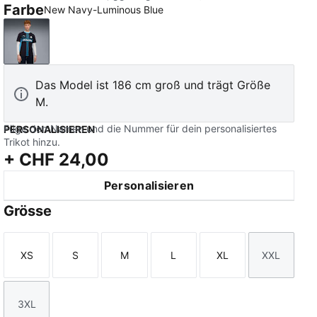
Farbe
New Navy-Luminous Blue
New Navy-Luminous Blue
Das Model ist 186 cm groß und trägt Größe
M.
Füge den Namen und die Nummer für dein personalisiertes
PERSONALISIEREN
Trikot hinzu.
+
CHF 24,00
Personalisieren
Grösse
XS
S
M
L
XL
XXL
Größe
Größe
Größe
Größe
Größe
Größe
3XL
Größe