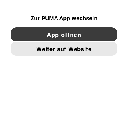
SWITZERLAND
YouTube
Twitter
Pinterest
Instagram
Facebo
© PUMA EUROPE GMBH, 2026. ALLE RECHTE VORBEHALTEN
IMPRESSUM UND RECHTLICHE HINWEISE