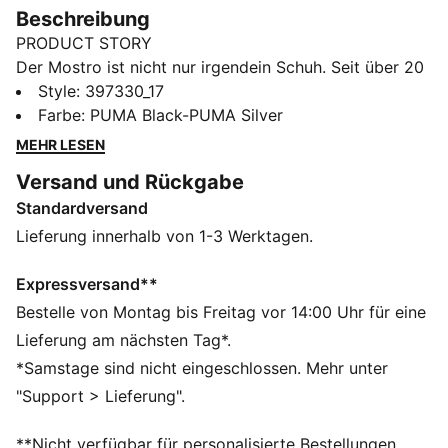
Beschreibung
PRODUCT STORY
Der Mostro ist nicht nur irgendein Schuh. Seit über 20
Jahren ist er das Go-to für alle, die lieber Regeln
Style
:
397330_17
brechen, statt ihnen zu folgen. Der Name ist
Farbe
:
PUMA Black-PUMA Silver
Programm: Mostro – italienisch für ‚Monster‘ –
MEHR LESEN
kombiniert das cleane Design klassischer Sprint-
Versand und Rückgabe
Spikes der 60er mit dem lässigen Vibe von Surf-
Standardversand
Schuhen der 80er. Ein echter Style-Hybrid. Noch heute
besticht er durch sein unverwechselbares, skulpturales
Lieferung innerhalb von 1-3 Werktagen.
Design, das niedrige Profil und die futuristische Spike-
Sohle.
Expressversand**
DETAILS
Bestelle von Montag bis Freitag vor 14:00 Uhr für eine
Regular Fit
Lieferung am nächsten Tag*.
Klettverschlusssystem
*Samstage sind nicht eingeschlossen. Mehr unter
OrthoLite® Futter
"Support > Lieferung".
Laufsohlendesign umhüllt den Schuh
Sohle mit Gummispikes als Designdetail
**Nicht verfügbar für personalisierte Bestellungen.