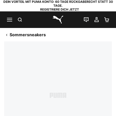
DEIN VORTEIL MIT PUMA KONTO: 60 TAGE RÜCKGABERECHT STATT 30
TAGE.
REGISTRIERE DICH JETZT
SUCHEN
LIVE-CHAT
MEIN K
WA
PUMA.com
Sommersneakers