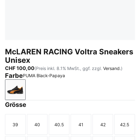
McLAREN RACING Voltra Sneakers
Unisex
CHF 100,00
(Preis inkl. 8.1% MwSt., ggf. zzgl.
Versand.
)
Farbe
PUMA Black-Papaya
PUMA Black-Papaya
Grösse
39
40
40.5
41
42
42.5
Größe
Größe
Größe
Größe
Größe
Größe