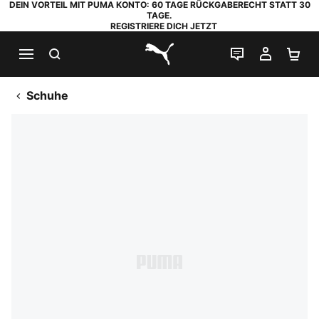
DEIN VORTEIL MIT PUMA KONTO: 60 TAGE RÜCKGABERECHT STATT 30
TAGE.
REGISTRIERE DICH JETZT
SUCHEN
LIVE-CHAT
MEIN K
WA
PUMA.com
Schuhe