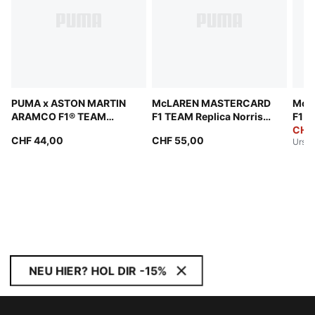
PUMA x ASTON MARTIN
McLAREN MASTERCARD
McL
ARAMCO F1® TEAM
F1 TEAM Replica Norris
F1 T
Wallet
Baseball Cap
Aust
CHF
CHF 44,00
CHF 55,00
Urspr
Cap
NEU HIER? HOL DIR -15%