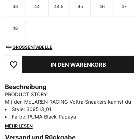
43
44
44.5
45
46
47
Größe
Größe
Größe
Größe
Größe
Größe
48
Größe
GRÖSSENTABELLE
IN DEN WARENKORB
Zu Favoriten hinzufügen
Beschreibung
PRODUCT STORY
Mit den McLAREN RACING Voltra Sneakers kannst du
dich auf oder neben der Strecke auf den Wettkampf
Style
:
309513_01
konzentrieren. Mit einem markanten Kragen für
Farbe
:
PUMA Black-Papaya
sicheren Halt und 10CELL Fersentechnologie für
MEHR LESEN
komfortable Dämpfung stehen sie für den Puls der
Versand und Rückgabe