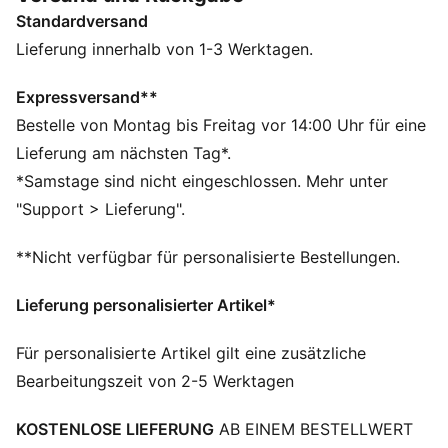
Motorsportkultur.
Standardversand
DETAILS
Entworfen für: Lifestyle by PUMA
Lieferung innerhalb von 1-3 Werktagen.
Breite: Regulär
Verschluss: Schnürsenkel
Expressversand**
Absatzart: Flach
Bestelle von Montag bis Freitag vor 14:00 Uhr für eine
Die 10CELL Technologie im Fersenbereich ist in die
Lieferung am nächsten Tag*.
Sohlenkonstruktion integriert und sorgt für Komfort
*Samstage sind nicht eingeschlossen. Mehr unter
und Stabilität
"Support > Lieferung".
**Nicht verfügbar für personalisierte Bestellungen.
Lieferung personalisierter Artikel*
Für personalisierte Artikel gilt eine zusätzliche
Bearbeitungszeit von 2-5 Werktagen
KOSTENLOSE LIEFERUNG
AB EINEM BESTELLWERT