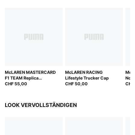
McLAREN MASTERCARD
McLAREN RACING
McL
F1 TEAM Replica
Lifestyle Trucker Cap
Norr
Australia Piastri Baseball
CHF 55,00
CHF 50,00
Cap
CHF
Cap
LOOK VERVOLLSTÄNDIGEN