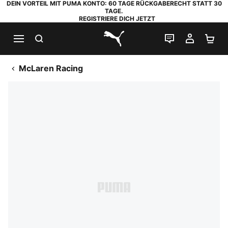
DEIN VORTEIL MIT PUMA KONTO: 60 TAGE RÜCKGABERECHT STATT 30
TAGE.
REGISTRIERE DICH JETZT
SUCHEN
LIVE-CHAT
MEIN K
WA
PUMA.com
McLaren Racing