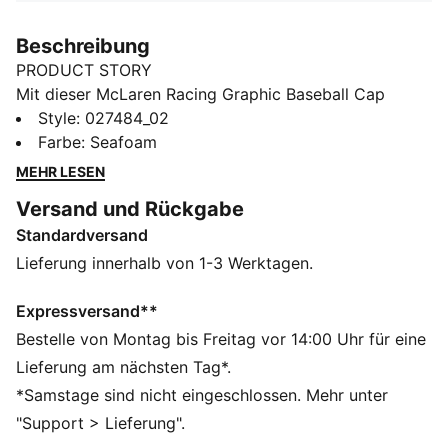
Beschreibung
PRODUCT STORY
Mit dieser McLaren Racing Graphic Baseball Cap
siehst du sowohl auf der Rennstrecke als auch auf der
Style
:
027484_02
Straße gut aus. Die Five-Panel-Konstruktion und der
Farbe
:
Seafoam
hochwertige Snapback-Verschluss sorgen für Komfort
MEHR LESEN
und einen sicheren Sitz. Die McLaren Racing Details
Versand und Rückgabe
setzen ein Statement und bringen Race-Day-Energie in
Standardversand
deinen Look.
FEATURES + VORTEILE
Lieferung innerhalb von 1-3 Werktagen.
Hergestellt aus mindestens 50 % recycelten
Materialien.
Expressversand**
DETAILS
Bestelle von Montag bis Freitag vor 14:00 Uhr für eine
5-Panel-Design
Lieferung am nächsten Tag*.
Gebogener Schirm
*Samstage sind nicht eingeschlossen. Mehr unter
Snapback-Verschluss
"Support > Lieferung".
McLaren Racing Grafiken