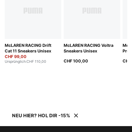
McLAREN RACING Drift
McLAREN RACING Voltra
McL
Cat 11 Sneakers Unisex
Sneakers Unisex
Pro 
CHF 99,00
CHF 100,00
CHF 
Ursprünglich
:
CHF 110,00
NEU HIER? HOL DIR -15%