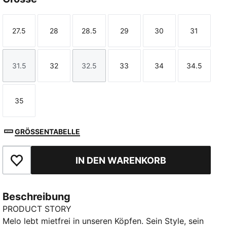
27.5
28
28.5
29
30
31
Größe
Größe
Größe
Größe
Größe
Größe
31.5
32
32.5
33
34
34.5
Größe
Größe
Größe
Größe
Größe
Größe
35
Größe
GRÖSSENTABELLE
IN DEN WARENKORB
Zu Favoriten hinzufügen
Beschreibung
PRODUCT STORY
Melo lebt mietfrei in unseren Köpfen. Sein Style, sein