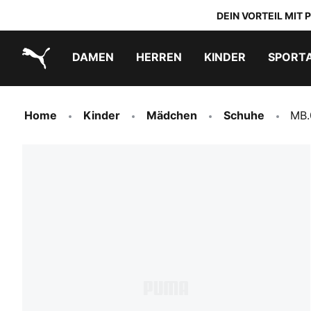
DEIN VORTEIL MIT
DAMEN
HERREN
KINDER
SPORT
PUMA.com
PUMA x TRANSFORMERS
PUMA x DORA THE EXPLORER
Schuhe zum Reinschlüpfen
Home
Kinder
Mädchen
Schuhe
MB.