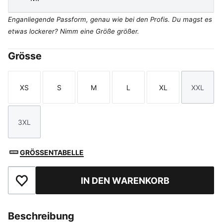
Enganliegende Passform, genau wie bei den Profis. Du magst es
etwas lockerer? Nimm eine Größe größer.
Grösse
XS
S
M
L
XL
XXL
Größe
Größe
Größe
Größe
Größe
Größe
3XL
Größe
GRÖSSENTABELLE
IN DEN WARENKORB
Zu Favoriten hinzufügen
Beschreibung