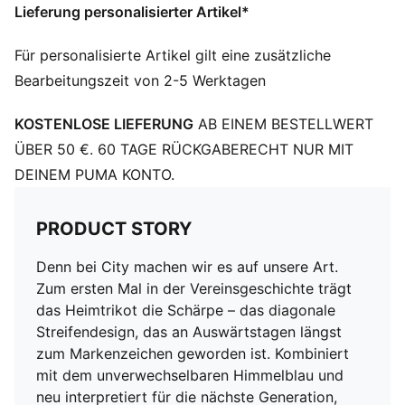
Lieferung personalisierter Artikel*
DETAILS
Slim Fit
Für personalisierte Artikel gilt eine zusätzliche
Lange Ärmel
Bearbeitungszeit von 2-5 Werktagen
Abgerundete Einsätze an den Seiten und unter den
Armen
KOSTENLOSE LIEFERUNG
AB EINEM BESTELLWERT
Rundhalsausschnitt
Lasergeschnitteness, gebondetes Mesh-Panel im
ÜBER 50 €. 60 TAGE RÜCKGABERECHT NUR MIT
oberen Brustbereich
DEINEM PUMA KONTO.
Manchester City Badge auf der linken Brust
PUMA Cat Logo auf der rechten Brust
PRODUCT STORY
Denn bei City machen wir es auf unsere Art.
Zum ersten Mal in der Vereinsgeschichte trägt
das Heimtrikot die Schärpe – das diagonale
Streifendesign, das an Auswärtstagen längst
zum Markenzeichen geworden ist. Kombiniert
mit dem unverwechselbaren Himmelblau und
neu interpretiert für die nächste Generation,