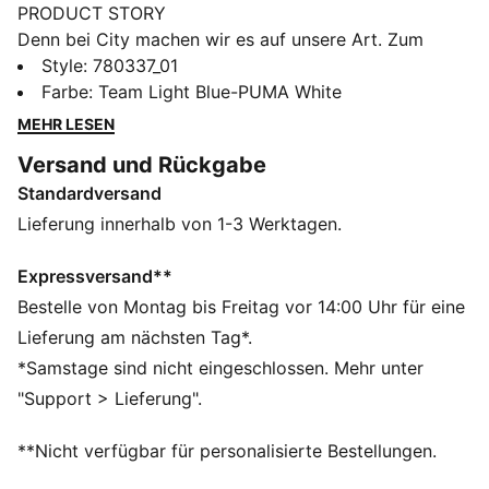
PRODUCT STORY
Denn bei City machen wir es auf unsere Art. Zum
ersten Mal in der Vereinsgeschichte trägt das
Style
:
780337_01
Heimtrikot die Schärpe – das diagonale
Farbe
:
Team Light Blue-PUMA White
Streifendesign, das an Auswärtstagen längst zum
MEHR LESEN
Markenzeichen geworden ist. Kombiniert mit dem
Versand und Rückgabe
unverwechselbaren Himmelblau und neu interpretiert
Standardversand
für die nächste Generation, verbindet es unsere
Vergangenheit mit dem Blick in die Zukunft. Ein klares
Lieferung innerhalb von 1-3 Werktagen.
Statement: Bei uns wird alles anders gemacht – auf
dem Platz und abseits davon.
Expressversand**
FEATURES + VORTEILE
Bestelle von Montag bis Freitag vor 14:00 Uhr für eine
LIGHT: Das ULTRAWEAVE Material reduziert Gewicht
Lieferung am nächsten Tag*.
und Reibung
*Samstage sind nicht eingeschlossen. Mehr unter
KOMFORT: Feuchtigkeitsableitende dryCELL
"Support > Lieferung".
Technologie sorgt dafür, dass du trocken bleibst und
dich wohl fühlst
**Nicht verfügbar für personalisierte Bestellungen.
Hergestellt aus 100 % recycelten Materialien, Besatz
und Deko sind ausgenommen