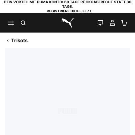
DEIN VORTEIL MIT PUMA KONTO: 60 TAGE RÜCKGABERECHT STATT 30
TAGE.
REGISTRIERE DICH JETZT
SUCHEN
LIVE-CHAT
MEIN K
WA
PUMA.com
Trikots