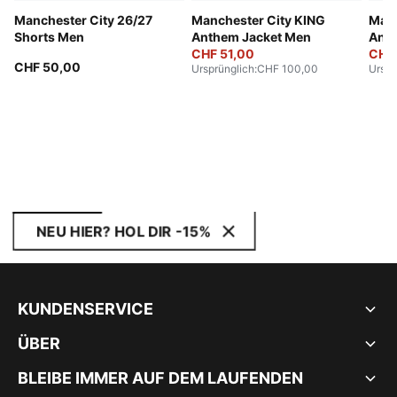
Manchester City 26/27
Manchester City KING
Manc
Shorts Men
Anthem Jacket Men
Anth
CHF 51,00
CHF
CHF 50,00
Ursprünglich
:
CHF 100,00
Urspr
NEU HIER? HOL DIR -15%
KUNDENSERVICE
ÜBER
BLEIBE IMMER AUF DEM LAUFENDEN